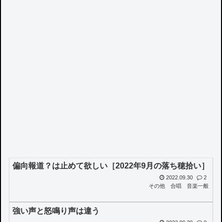
偏向報道？は止めて欲しい［2022年9月の落ち穂拾い］
2022.09.30
2
その他
合唱
音楽一般
強い声と怒鳴り声は違う