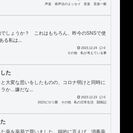
声楽
発声法のエッセイ
音楽
音楽一般
でしょうか？ これはもちろん、昨今のSNSで使
る私は...
2023.12.24
0
その他
私が考えている事
ました
っと大変な思いをしたものの、コロナ明けと同時に
か…嫌だな...
2023.12.23
0
2023ピロリ菌
その他
私の日常生活
闘病記
した
れた薬を薬局で買いました。端的に言えば、消毒薬