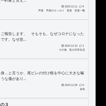
軒家と言え...
2023.12.11
0
声楽
声楽のエッセイ
音楽
音楽一般
、ご報告します。 そもそも、なぜコロナになった
す。なぜ息...
2023.12.10
2
その他
私の日常生活
半身…と言うか、尾ビレの付け根を中心に大きな噛
な傷があり...
2023.12.09
0
金魚
その３