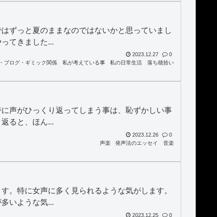
］
ではずっと夏のままなのではないかと思っていまし
てきました...
2023.12.27
0
・ブログ・ギミック関係
私が考えている事
私の日常生活
落ち穂拾い
時に声がひっくり返ってしまう事は、恥ずかしい事
ると、ほん...
2023.12.26
0
声楽
発声法のエッセイ
音楽
ます。特に女声に多く見られるような気がします。
いような気...
2023.12.25
0