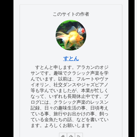
このサイトの作者
すとん
すとんと申します。アラカンのオジ
サンです。趣味でクラシック声楽を学
んでいます。以前は、フルートやヴァ
イオリン、社交ダンスやジャズピアノ
等も学んでいましたが、本業が忙しく
なって、いずれも長期休止中です。ブ
ログには、クラシック声楽のレッスン
記録、日々の趣味生活の事、日頃考え
ている事、旅行やお出かけの事、飼っ
ている金魚たちの話、などを書いてい
ます。よろしくお願いします。