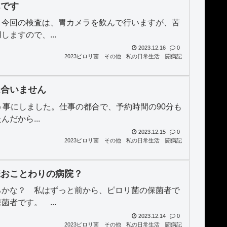
んです
 今回の検査は、胃カメラを飲んで行いますが、苦
ますので、...
2023.12.16
0
2023ピロリ菌
その他
私の日常生活
闘病記
は合いません
う事にしました。仕事の都合で、予約時間の90分も
だから...
2023.12.15
0
2023ピロリ菌
その他
私の日常生活
闘病記
様おことわりの病院？
ろかな？ 私はずっと前から、ピロリ菌の保菌者で
者です。 ...
2023.12.14
0
2023ピロリ菌
その他
私の日常生活
闘病記