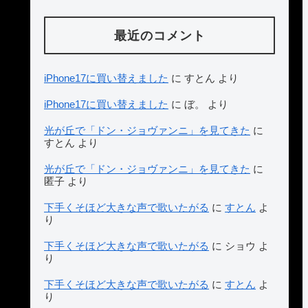
最近のコメント
iPhone17に買い替えました
に
すとん
より
iPhone17に買い替えました
に
ぼ。
より
光が丘で「ドン・ジョヴァンニ」を見てきた
に
すとん
より
光が丘で「ドン・ジョヴァンニ」を見てきた
に
匿子
より
下手くそほど大きな声で歌いたがる
に
すとん
よ
り
下手くそほど大きな声で歌いたがる
に
ショウ
よ
り
下手くそほど大きな声で歌いたがる
に
すとん
よ
り