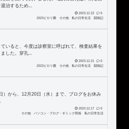
治するため...
2023.12.22
0
2023ピロリ菌
その他
私の日常生活
闘病記
していると、今度は診察室に呼ばれて、検査結果を
した。穿孔...
2023.12.21
0
2023ピロリ菌
その他
私の日常生活
闘病記
7日）から、12月20日（水）まで、ブログをお休み
.
2023.12.17
0
その他
パソコン・ブログ・ギミック関係
私の日常生活