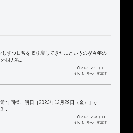
］
は少しずつ日常を取り戻してきた…というのが今年の
国人観...
2023.12.31
0
その他
私の日常生活
年同様、明日［2023年12月29日（金）］か
..
2023.12.28
4
その他
私の日常生活