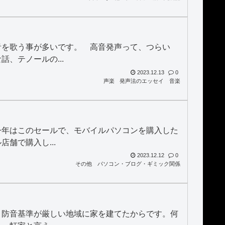
音を歌う事が多いです。 高音発声って、つらい
、テノールの...
2023.12.13
0
声楽
発声法のエッセイ
音楽
今年はこのセールで、モバイルパソコンを購入した
舗で購入し...
2023.12.12
0
その他
パソコン・ブログ・ギミック関係
う
、防音基準が厳しい地域に家を建てたからです。何