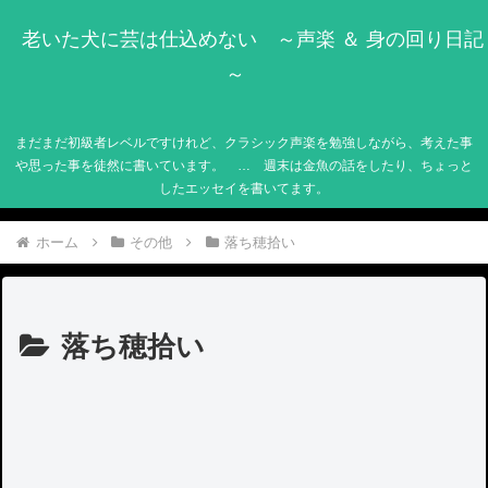
老いた犬に芸は仕込めない ～声楽 ＆ 身の回り日記
～
まだまだ初級者レベルですけれど、クラシック声楽を勉強しながら、考えた事
や思った事を徒然に書いています。 … 週末は金魚の話をしたり、ちょっと
したエッセイを書いてます。
ホーム
その他
落ち穂拾い
落ち穂拾い