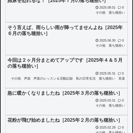
頻尿を恐れるな！［2025年７月の落ち穂拾い］
2025.08.01
0
その他
落ち穂拾い
そう言えば、雨らしい雨が降ってませんよね［2025年
６月の落ち穂拾い］
2025.06.30
0
その他
落ち穂拾い
今回は２ヶ月分まとめてアップです［2025年４＆５月
の落ち穂拾い］
2025.05.31
0
その他
声楽
声楽のレッスン＆活動記録
私の日常生活
落ち穂拾い
音楽
急に暖かくなりましたね［2025年３月の落ち穂拾い］
2025.03.31
0
その他
落ち穂拾い
花粉が飛び始めましたね［2025年２月の落ち穂拾い］
2025.02.28
0
その他
落ち穂拾い