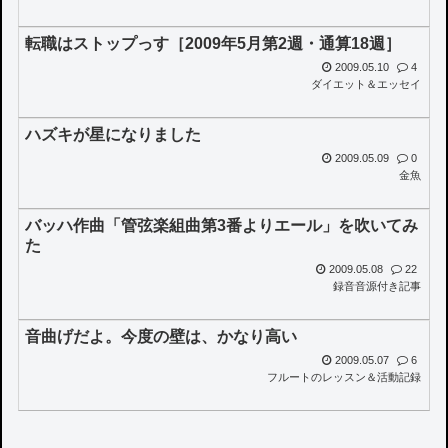
転職はストップっす［2009年5月第2週・通算18週］
2009.05.10
4
ダイエット＆エッセイ
ハズキが星になりました
2009.05.09
0
金魚
バッハ作曲「管弦楽組曲第3番よりエール」を吹いてみ
た
2009.05.08
22
録音音源付き記事
音曲げだよ。今度の壁は、かなり高い
2009.05.07
6
フルートのレッスン＆活動記録