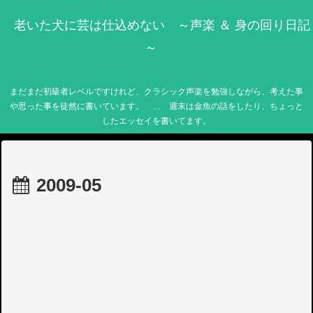
老いた犬に芸は仕込めない ～声楽 ＆ 身の回り日記
～
まだまだ初級者レベルですけれど、クラシック声楽を勉強しながら、考えた事
や思った事を徒然に書いています。 … 週末は金魚の話をしたり、ちょっと
したエッセイを書いてます。
2009-05