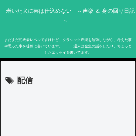
老いた犬に芸は仕込めない ～声楽 ＆ 身の回り日記
～
まだまだ初級者レベルですけれど、クラシック声楽を勉強しながら、考えた事
や思った事を徒然に書いています。 … 週末は金魚の話をしたり、ちょっと
したエッセイを書いてます。
配信