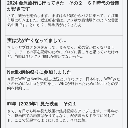
2024 金沢旅行に行ってきた その２ ＳＰ時代の音楽
が好きです
さて、観光を開始します。まずは金沢駅からバスに乗って、近江町
市場に行きました。近江町市場は…アメ横や築地場外のような雰囲
気の街です。とにかく、鮮魚店がたくさんあ...
実は父が亡くなってまして…
ちょうどブログをお休みして、まもなく、私の父が亡くなりまし
て…。で、その事を記録のためにブログに書こうと思っていたけれ
ど、当時は“ひとこと”欄しか書いてなかった...
Netflix解約祭りに参加しました
今回のWBCはNetflixの独占放送というわけで、日本中に、WBCみた
さのためにNetflixと契約をし、WBCが終わったためにNetflixとの契
約を解約し...
昨年［2023年］見た映画 その１
さて、今日から昨年見た映画の鑑賞記録をアップします。一昨年か
ら、映画館での鑑賞ばかりではなく、配信映画＆ドラマに関して
も、ここで記録するようにしました。それに加...