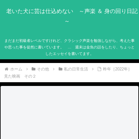
老いた犬に芸は仕込めない ～声楽 ＆ 身の回り日記
～
まだまだ初級者レベルですけれど、クラシック声楽を勉強しながら、考えた事
や思った事を徒然に書いています。 … 週末は金魚の話をしたり、ちょっと
したエッセイを書いてます。
ホーム
その他
私の日常生活
昨年［2022年］
見た映画 その２