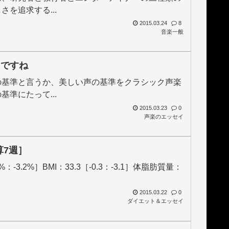
を追求する...
2015.03.24
8
音楽一般
…ですね
の基準と言うか、美しい声の基準をクラシック声楽
準にたって...
2015.03.23
0
声楽のエッセイ
算7週］
2%：-3.2%］BMI：33.3［-0.3：-3.1］体脂肪質量：
2015.03.22
0
ダイエット＆エッセイ