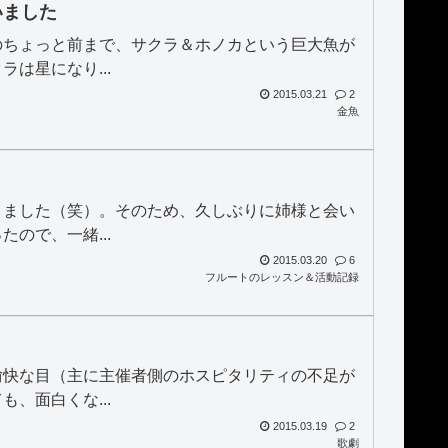
いました
のちょっと前まで、サクラ＆ホノカという巨大魚が
は星になり...
2015.03.21
2
金魚
きました（笑）。そのため、久しぶりに姉様と会い
ので、一緒...
2015.03.20
6
フルートのレッスン＆活動記録
愉快な目（主に主催者側のホスピタリティの不足が
、面白くな...
2015.03.19
2
歌劇