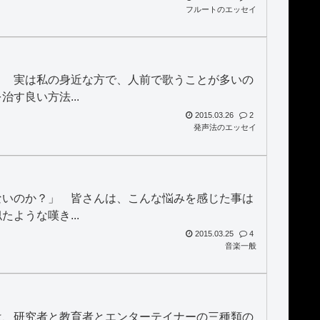
フルートのエッセイ
。 実は私の身近な方で、人前で歌うことが多いの
す良い方法...
2015.03.26
2
発声法のエッセイ
ないのか？」 皆さんは、こんな悩みを感じた事は
ような嘆き...
2015.03.25
4
音楽一般
は、研究者と教育者とエンターテイナーの三種類の