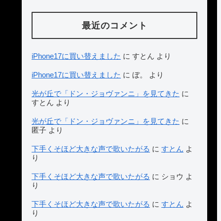
最近のコメント
iPhone17に買い替えました
に
すとん
より
iPhone17に買い替えました
に
ぼ。
より
光が丘で「ドン・ジョヴァンニ」を見てきた
に
すとん
より
光が丘で「ドン・ジョヴァンニ」を見てきた
に
匿子
より
下手くそほど大きな声で歌いたがる
に
すとん
よ
り
下手くそほど大きな声で歌いたがる
に
ショウ
よ
り
下手くそほど大きな声で歌いたがる
に
すとん
よ
り