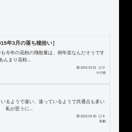
15年3月の落ち穂拾い］
でも今年の花粉の飛散量は、例年並なんだそうです
んまり花粉...
2015.03.31
0
その他
ているようで違い、違っているようで共通点も多い
私が思うに...
2015.03.30
6
歌劇