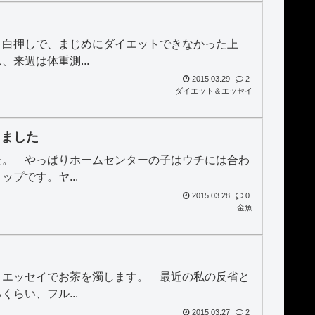
目白押しで、まじめにダイエットできなかった上
来週は体重測...
2015.03.29
2
ダイエット＆エッセイ
きました
た。 やっぱりホームセンターの子はウチには合わ
プです。ヤ...
2015.03.28
0
金魚
トエッセイでお茶を濁します。 最近の私の反省と
らい、フル...
2015.03.27
2