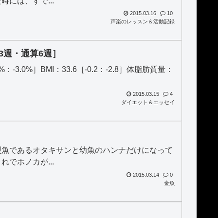
には、すで...
2015.03.16
10
声楽のレッスン＆活動記録
3週・通算6週］
3%：-3.0%］BMI：33.6［-0.2：-2.8］体脂肪質量：
2015.03.15
4
ダイエット＆エッセイ
型魚であるオタキサンと幼魚のハンナだけになって
でホノカが...
2015.03.14
0
金魚