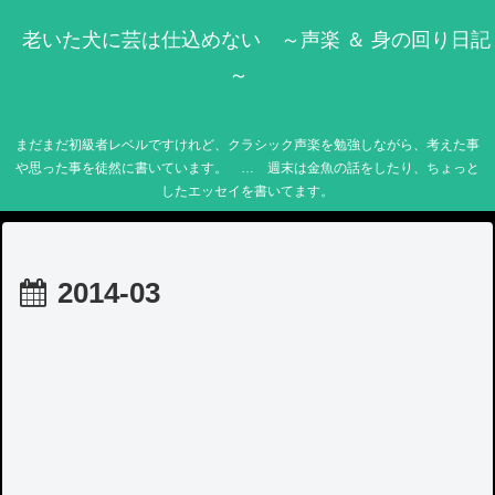
老いた犬に芸は仕込めない ～声楽 ＆ 身の回り日記
～
まだまだ初級者レベルですけれど、クラシック声楽を勉強しながら、考えた事
や思った事を徒然に書いています。 … 週末は金魚の話をしたり、ちょっと
したエッセイを書いてます。
2014-03