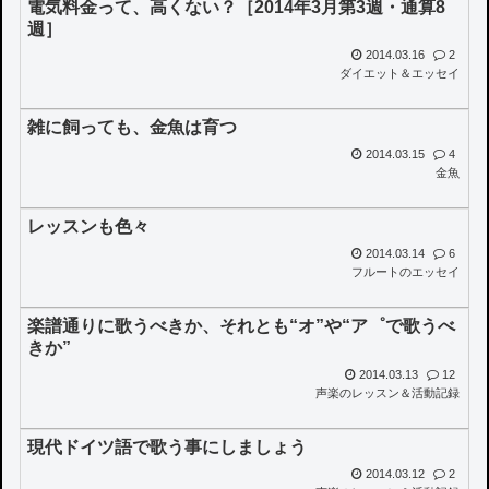
電気料金って、高くない？［2014年3月第3週・通算8
週］
2014.03.16
2
ダイエット＆エッセイ
雑に飼っても、金魚は育つ
2014.03.15
4
金魚
レッスンも色々
2014.03.14
6
フルートのエッセイ
楽譜通りに歌うべきか、それとも“オ”や“ア゜で歌うべ
きか”
2014.03.13
12
声楽のレッスン＆活動記録
現代ドイツ語で歌う事にしましょう
2014.03.12
2