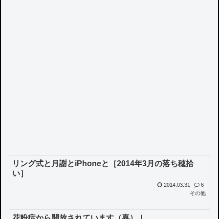
リング式と月謝とiPhoneと［2014年3月の落ち穂拾
い］
2014.03.31
6
その他
花粉症から開放されています（喜）！