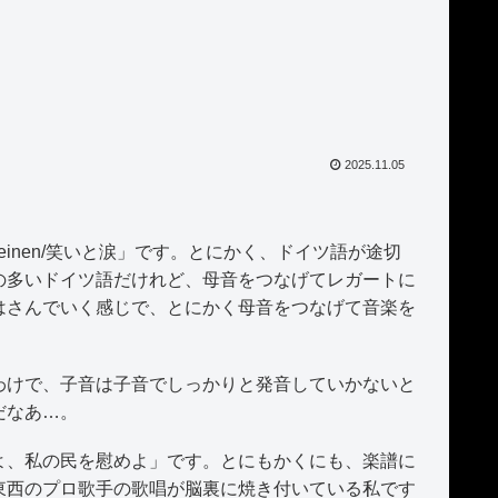
た
2025.11.05
Weinen/笑いと涙」です。とにかく、ドイツ語が途切
の多いドイツ語だけれど、母音をつなげてレガートに
はさんでいく感じで、とにかく母音をつなげて音楽を
けで、子音は子音でしっかりと発音していかないと
だなあ…。
eople/慰めよ、私の民を慰めよ」です。とにもかくにも、楽譜に
東西のプロ歌手の歌唱が脳裏に焼き付いている私です