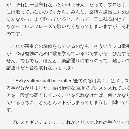
が、それは一旦忘れないといけません。だって、プロ歌手
には歌っていないのですから。みんな、楽譜を適当に丸め
そんなかっこよく歌っているところって、耳に残るわけで
なかっこいいフレーズで歌いたくなってしまいますが、そ
のです。
これが演奏会の準備をしているのなら、そういうプロ歌手
が、今は勉強のために歌を学んでいるのですから、ひたす
せん。でもでも、ほんと、楽譜通りに歌うのって、難しい
譜通りだと音程取れないよ（涙）。
「Ev’ry valley shall be exalted/全ての谷
る事が分かりました。要は適切な箇所でブレスを入れてい
アを一段ずつ高くしていくことを忘れなければ、何とかな
ているうちに、どんどんノドがしまってしまうし、聞いて
す。
ブレスとギアチェンジ、これがメリスマ攻略の手立てっ