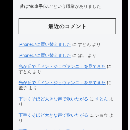
昔は“家事手伝い”という職業がありました
最近のコメント
iPhone17に買い替えました
に
すとん
より
iPhone17に買い替えました
に
ぼ。
より
光が丘で「ドン・ジョヴァンニ」を見てきた
に
すとん
より
光が丘で「ドン・ジョヴァンニ」を見てきた
に
匿子
より
下手くそほど大きな声で歌いたがる
に
すとん
よ
り
下手くそほど大きな声で歌いたがる
に
ショウ
よ
り