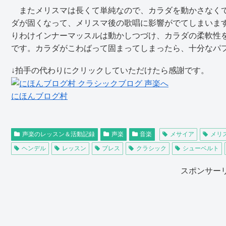
またメリスマは長くて単純なので、カラダを動かさなくて
ダが固くなって、メリスマ後の歌唱に影響がでてしまいま
りわけインナーマッスルは動かしつづけ、カラダの柔軟性
です。カラダがこわばって固まってしまったら、十分なパ
↓拍手の代わりにクリックしていただけたら感謝です。
にほんブログ村
声楽のレッスン＆活動記録
声楽
音楽
メサイア
メリ
ヘンデル
レッスン
ブレス
クラシック
シューベルト
スポンサー