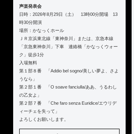
声楽発表会
日時：2026年8月29日（土） 13時00分開場 13
時30分開演
場所：かなっくホール
ＪＲ京浜東北線「東神奈川」または、京急本線
「京急東神奈川」下車 連絡橋「かなっくウォー
ク」徒歩1分
入場無料
第１部８番 「Addio bel sogno/美しい夢よ、さよ
うなら」
第２部１番 「O soave fanciulla/ああ、うるわし
の乙女よ」
第２部７番 「Che faro senza Euridice/エウリデ
ィーチェを失って」
よろしくお願いします。