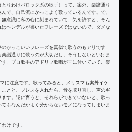
（とりわけバロック系の歌手）って、案外、楽譜通り
込んで、自己流にかっこよく歌っているんです。で、
、無意識に私の心に刻まれていて、気を許すと、そん
れはヘンデルが書いたフレーズではないので、ダメな
のかっこいいフレーズを真似て歌うのもアリです
ら楽譜通りに歌うのが大切だし、そうしないといけま
です。プロ歌手のアドリブ歌唱が耳に付いていて、楽
は高く」はメリスマに注意です。歌ってみると、メリスマも案外イケ
くことと、ブレスを入れたら、音を取り直し、声のギ
ります。逆に言うと、それらができていないと、歌っ
いてもなんだかよく分からないモノになってしまいま
てわけです。