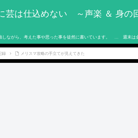
に芸は仕込めない ～声楽 ＆ 身の
強しながら、考えた事や思った事を徒然に書いています。 … 週末は
記録
メリスマ攻略の手立てが見えてきた