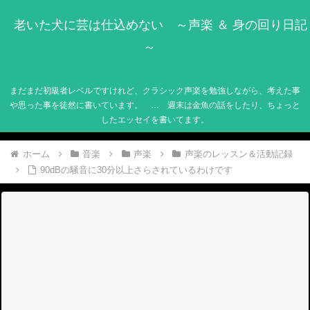
老いた犬に芸は仕込めない ～声楽 ＆ 身の回り日記
～
まだまだ初級者レベルですけれど、クラシック声楽を勉強しながら、考えた事
や思った事を徒然に書いています。 … 週末は金魚の話をしたり、ちょっと
したエッセイを書いてます。
ホーム
音楽
声楽
声楽のレッスン＆活動記録
90dBの騒音に30分以上さらされているわけです