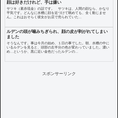
顔は好きだけれど、手は嫌い
サツキ（素赤琉金）の話です。 サツキは、人間の顔なら、かなり
平気です。どんなに水槽に顔を近づけて眺めても、全く動じませ
ん。これはおそらく彼女がお店で売られていた...
ルデンの頭が噛みちぎられ、顔の皮が剥がれてしまい
ました
そうなんです。事は今月の始め、１日の事でした。朝、水槽の中に
いるルデンを見ると、頭部の左半分の色が変わっていました。濃い
め…というか、黒に近い金色だったルデンの...
スポンサーリンク