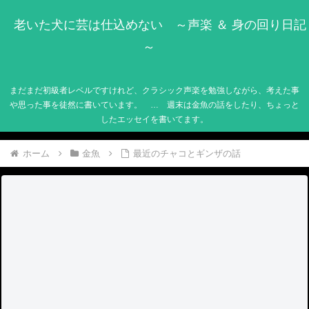
老いた犬に芸は仕込めない ～声楽 ＆ 身の回り日記
～
まだまだ初級者レベルですけれど、クラシック声楽を勉強しながら、考えた事
や思った事を徒然に書いています。 … 週末は金魚の話をしたり、ちょっと
したエッセイを書いてます。
ホーム
金魚
最近のチャコとギンザの話