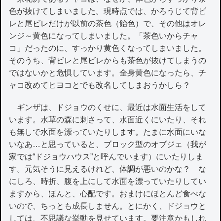
色が抜けてしまいました。現時点では、かろうじて背ビ
レと尾ビレだけが以前の茶色（飴色）で、その他はオレ
ンジ～黄色になってしまいました。「茶色いからチャ
コ」だったのに、すっかり黄色くなってしまいました。
そのうち、背ビレと尾ビレからも茶色が抜けてしまうの
ではないかと危惧しています。全身黄色になったら、チ
ャコ改めてヒヨコとでも改名してしまおうかしら？
ギンザは、ドジョウのくせに、最近は水面生活をして
います。水草の森に刺さって、水面近くにいたり、それ
も無しで水面を漂っていたりします。たまに水面にいな
いなあ…と思っていると、ブロック型のオブジェ（我が
家では“ドジョウハウス”と呼んでいます）にいたりしま
す。元気そうに見えるけれど、体調が悪いのかな？ な
にしろ、時折、腹を上にして水面を漂っていたりしてい
ますから、ほんと、心配です。おまけにほとんど食べな
いので、ちっとも成長しません。とにかく、ドジョウと
しては、不思議な挙動を見せています。要注意かもしれ