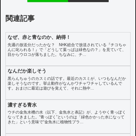
関連記事
なぜ、赤と青なのか、納得！
先週の放送分だったかな？ NHK総合で放送されている『チコちゃ
んに叱られる！』で「どうして葉っぱは緑色なの？」を見ていて、
目からウロコが落ちました。ちなみに、チ...
なんだか楽しそう
黒らんちゅうのカスミの話です。最近のカスミが、いつもなんだか
楽しそうなのです。挙止動作がなんかワチャワチャしているんで
す。おまけに最近は遊びを覚えて、それに熱中...
濃すぎる青水
ウチの金魚水槽の水（以下、金魚水と表記）が、ようやく青っぽく
なってきました。“青っぽく”というのは「緑色かかった水になって
きた」という意味で“金魚水に植物性プラ...