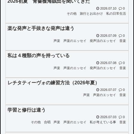
2026初夏 青薔薇海賊団を聞いてきた
2026.07.10
0
その他
旅行とお出かけ
私の日常生活
楽な発声と手抜きな発声は違う
2026.07.09
0
声楽
声楽のエッセイ
発声法のエッセイ
音楽
私は４種類の声を持っている
2026.07.08
0
声楽
声楽のエッセイ
発声法のエッセイ
音楽
レチタティーヴォの練習方法（2026年夏）
2026.07.07
0
声楽
声楽のエッセイ
音楽
学習と修行は違う
2026.07.03
0
その他
合唱
声楽
声楽のエッセイ
私が考えている事
音楽