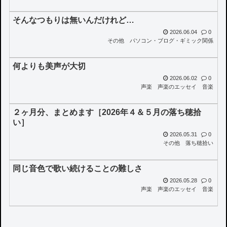
そんなつもりは無いんだけれど…
2026.06.04
0
その他
パソコン・ブログ・ギミック関係
何よりも美声が大切
2026.06.02
0
声楽
声楽のエッセイ
音楽
２ヶ月分、まとめます［2026年４＆５月の落ち穂拾
い］
2026.05.31
0
その他
落ち穂拾い
同じ音色で歌い続けることの難しさ
2026.05.28
0
声楽
声楽のエッセイ
音楽