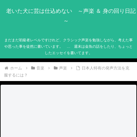
老いた犬に芸は仕込めない ～声楽 ＆ 身の回り日記
～
まだまだ初級者レベルですけれど、クラシック声楽を勉強しながら、考えた事
や思った事を徒然に書いています。 … 週末は金魚の話をしたり、ちょっと
したエッセイを書いてます。
ホーム
音楽
声楽
日本人特有の発声方法を克
服するには？