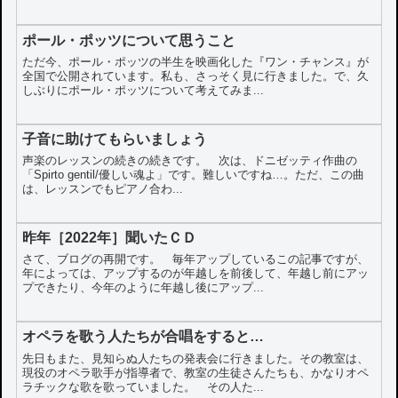
ポール・ポッツについて思うこと
ただ今、ポール・ポッツの半生を映画化した『ワン・チャンス』が
全国で公開されています。私も、さっそく見に行きました。で、久
しぶりにポール・ポッツについて考えてみま...
子音に助けてもらいましょう
声楽のレッスンの続きの続きです。 次は、ドニゼッティ作曲の
「Spirto gentil/優しい魂よ」です。難しいですね…。ただ、この曲
は、レッスンでもピアノ合わ...
昨年［2022年］聞いたＣＤ
さて、ブログの再開です。 毎年アップしているこの記事ですが、
年によっては、アップするのが年越しを前後して、年越し前にアッ
プできたり、今年のように年越し後にアップ...
オペラを歌う人たちが合唱をすると…
先日もまた、見知らぬ人たちの発表会に行きました。その教室は、
現役のオペラ歌手が指導者で、教室の生徒さんたちも、かなりオペ
ラチックな歌を歌っていました。 その人た...