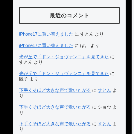
最近のコメント
iPhone17に買い替えました
に
すとん
より
iPhone17に買い替えました
に
ぼ。
より
光が丘で「ドン・ジョヴァンニ」を見てきた
に
すとん
より
光が丘で「ドン・ジョヴァンニ」を見てきた
に
匿子
より
下手くそほど大きな声で歌いたがる
に
すとん
よ
り
下手くそほど大きな声で歌いたがる
に
ショウ
よ
り
下手くそほど大きな声で歌いたがる
に
すとん
よ
り