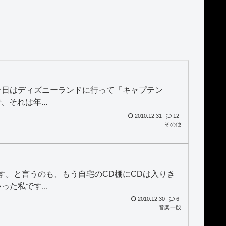
今日はディズニーランドに行って「キャプテン
それは年...
2010.12.31
12
その他
す。と言うのも、もう自宅のCD棚にCDは入りき
た私です...
2010.12.30
6
音楽一般