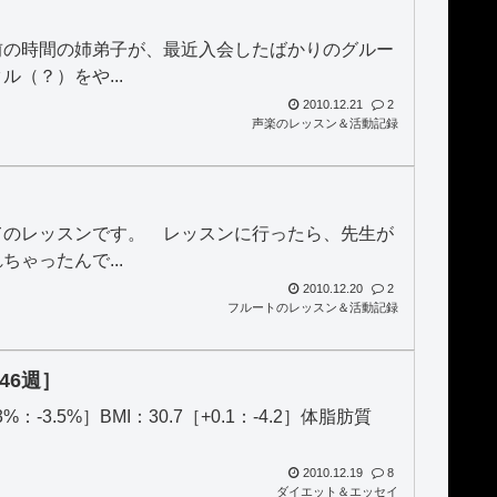
前の時間の姉弟子が、最近入会したばかりのグルー
（？）をや...
2010.12.21
2
声楽のレッスン＆活動記録
てのレッスンです。 レッスンに行ったら、先生が
ゃったんで...
2010.12.20
2
フルートのレッスン＆活動記録
46週］
3%：-3.5%］BMI：30.7［+0.1：-4.2］体脂肪質
2010.12.19
8
ダイエット＆エッセイ