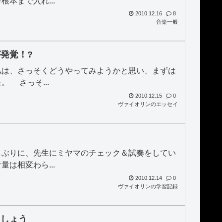
本まで入れ...
2010.12.16
8
音楽一般
発覚！?
私は、さっそくどうやってみようかと思い、まずは
 さっそ...
2010.12.15
0
ヴァイオリンのエッセイ
しぶりに、先生にミヤマのチェック＆試奏をしてい
は相変わら...
2010.12.14
0
ヴァイオリンの学習記録
ましょう