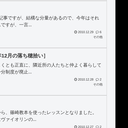
記事ですが、結構な分量があるので、今年はそれ
すが、一言...
2010.12.29
6
その他
年12月の落ち穂拾い］
しくとも正直に、隣近所の人たちと仲よく暮らして
制度が廃止...
2010.12.28
2
その他
から、篠崎教本を使ったレッスンとなりました。
ァイオリンの...
2010.12.27
2