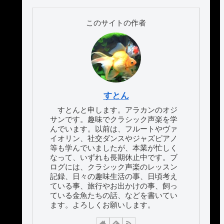
このサイトの作者
すとん
すとんと申します。アラカンのオジ
サンです。趣味でクラシック声楽を学
んでいます。以前は、フルートやヴァ
イオリン、社交ダンスやジャズピアノ
等も学んでいましたが、本業が忙しく
なって、いずれも長期休止中です。ブ
ログには、クラシック声楽のレッスン
記録、日々の趣味生活の事、日頃考え
ている事、旅行やお出かけの事、飼っ
ている金魚たちの話、などを書いてい
ます。よろしくお願いします。