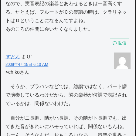
なので、実音表記の楽器とあわせるときは一音高くす
る。たとえば、フルートがＣの楽譜の時は、クラリネッ
トはＤということになるんですよね。
あのころの仲間に会いたくなりました。
返信
すとん
より:
2008年4月15日 6:10 AM
>chikoさん
そうか、ブラバンなどでは、総譜ではなく、パート譜
で演奏しているわけだから、隣の楽器が何調で表記され
ているかは、関係ないわけだ。
自分がニ長調、隣がハ長調、その隣がト長調でも、出
てきた音がきれいにハモっていれば、関係ないもんね。
ふーん、そうなんだ。おもしろいなあ…、器楽の世界っ