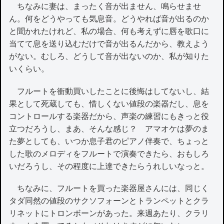
ちなみに妻は、まったく音が出ません、鳴らせませ
ん。何をどうやっても気息音。どうやれば音が出るのか
と聞かれたけれど、私の場合、何も考えずに唇を歌口に
当てて息を送り込むだけで音が出るんだから、教えよう
がない。むしろ、どうして音が出ないのか、私が知りた
いくらい。
フルートを衝動買いしたことに後悔はしてないし、結
果として死蔵しても、惜しくない値段の楽器だし、息を
コントロールする楽器だから、声楽の練習にもきっと役
立つだろうし、まあ、そんな感じ？ アマオケは夢のま
た夢としても、いつか息子君のピアノ伴奏で、ちょっと
した歌のメロディをフルートで演奏できたら、おもしろ
いだろうし、その程度に上達できたらうれしいなっと。
ちなみに、フルートを買った楽器屋さんには、同じく
タダ同然の値段のサクソフォーンとトランペットとクラ
リネットにトロンボーンがあった。来週あたり、クラリ