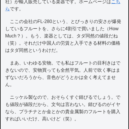
社）が輸入販売している楽器です。ホームページは
こち
ら
です。
ここの会社のFL-280という、とびっきりの安さが爆発
しているフルートを、さらに4割引で買いました（How
Much？）。もう、楽器としては、タダ同然の値段だね
（笑）。それだけ中国人の労賃と入手できる材料の価格
はタダ同然というわけだ。
まあ、いわゆる安物。でも私はフルートの目利きはで
きないので、安物買っても全然平気。人前で吹く事はま
ずないだろうから、音色がどうとかは全く考えてませ
ん。
ニッケル製なので、おそらくすぐ錆びるでしょう。で
も値段が値段だから、文句は言わない。錆びるのがイヤ
なら、プラチナとか金とかの貴金属製のフルートを購入
すればいいだけ、高いけど（笑）。