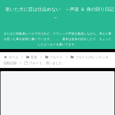
老いた犬に芸は仕込めない ～声楽 ＆ 身の回り日記
～
まだまだ初級者レベルですけれど、クラシック声楽を勉強しながら、考えた事
や思った事を徒然に書いています。 … 週末は金魚の話をしたり、ちょっと
したエッセイを書いてます。
ホーム
音楽
フルート
フルートのレッスン＆
活動記録
フルート、買いました