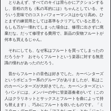
とりあえず、すべてのキイは滑らかにアクションする
し、音程の方も（私の耳的には）ちゃんとしている。そ
ういう意味でのコストパフォーマンスはかなり高め。ひ
とまずの練習用としては基準をクリアしていると思う。
もしも万が一壊れてしまった場合は、修理に出さずに廃
棄だな。だって修理する費用で、新品の安物フルートが
何本も買えるじゃん。
それにしても、なぜ私はフルートを買ってしまったの
だろうか？ おそらくフルートという楽器に対する無意
識の憧れがあったのだろう。
昔からフルートの音色は好きでした。カーペンターズ
というポピュラー系のグループがありましたが、私はこ
のカーペンターズが大好きでした。カーペンターズとい
うバンドには、メンバーの中に管楽器奏者がいて（この
人はクラリネットとサックスとフルートを曲によって持
ち替えます）、巧みにフルートを吹いたものです。「ミ
スター・グーダー」とか「マスカレード」とか「ジャン