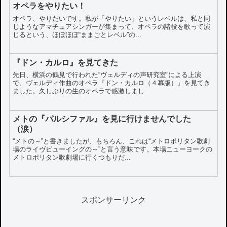
オペラをやりたい！
オペラ、やりたいです。私が「やりたい」というレベルは、私と同
じようなアマチュアシンガーが集まって、オペラの諸役を歌って演
じるという、ほぼほぼ“ままごとレベル”の...
『ドン・カルロ』を見てきた
先日、横浜の鶴見で行われた“ヴェルディの声研究室”による上演
で、ヴェルディ作曲のオペラ『ドン・カルロ（４幕版）』を見てき
ました。久しぶりの生のオペラで感激しまし...
メトの『パルシファル』を見に行けませんでした
（涙）
“メトの～”と書きましたが、もちろん、これは“メトロポリタン歌劇
場のライヴビューイングの～”と言う意味です。本場ニューヨークの
メトロポリタン歌劇場に行くつもりだ...
スポンサーリンク