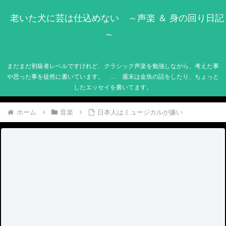
老いた犬に芸は仕込めない ～声楽 ＆ 身の回り日記
～
まだまだ初級者レベルですけれど、クラシック声楽を勉強しながら、考えた事
や思った事を徒然に書いています。 … 週末は金魚の話をしたり、ちょっと
したエッセイを書いてます。
ホーム
音楽
日本人はミュージカルが嫌い