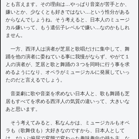
とも言えます。その理由は…やっぱり音楽が苦手とか、
嫌いとか、少なくとも好きではない…という性分がある
からなんでしょうね。そう考えると、日本人のミュージ
カル嫌いって、もう遺伝子レベルで嫌い…なのかもしれ
ません。
一方、西洋人は演者が芝居と歌唱だけに集中して、舞
踊を他の演者に委ねている事に我慢がならず、やがて１
人の演者が、芝居と歌と舞踊の３つを同時に行う事を求
めるようになり、オペラがミュージカルに発展していっ
たのだと言えるでしょう。
音楽劇に歌や音楽を求めない日本人と、歌も舞踊も芝
居もすべてを求める西洋人の気質の違いって、大きいな
あと思います。
そう考えてみると、私なんかは、ミュージカルもオペ
ラも（歌舞伎も）大好きなのですから、日本人として
は、だいぶ偏屈で変態で変わった趣味趣向の持ち主…な