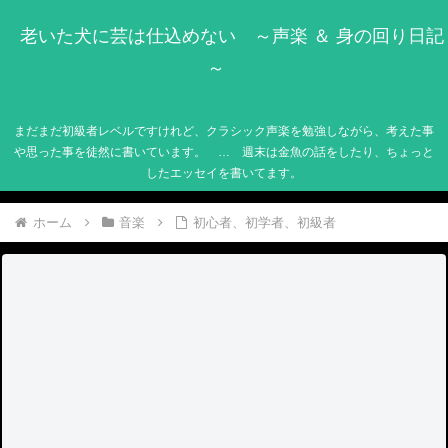
老いた犬に芸は仕込めない ～声楽 ＆ 身の回り日記
～
まだまだ初級者レベルですけれど、クラシック声楽を勉強しながら、考えた事
や思った事を徒然に書いています。 … 週末は金魚の話をしたり、ちょっと
したエッセイを書いてます。
ホーム
音楽
初心者、初学者、初級者