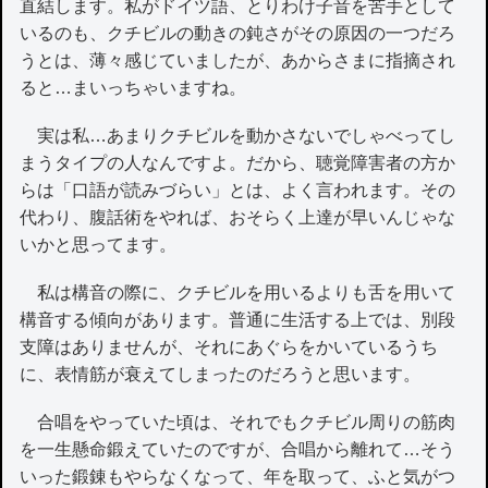
直結します。私がドイツ語、とりわけ子音を苦手として
いるのも、クチビルの動きの鈍さがその原因の一つだろ
うとは、薄々感じていましたが、あからさまに指摘され
ると…まいっちゃいますね。
実は私…あまりクチビルを動かさないでしゃべってし
まうタイプの人なんですよ。だから、聴覚障害者の方か
らは「口語が読みづらい」とは、よく言われます。その
代わり、腹話術をやれば、おそらく上達が早いんじゃな
いかと思ってます。
私は構音の際に、クチビルを用いるよりも舌を用いて
構音する傾向があります。普通に生活する上では、別段
支障はありませんが、それにあぐらをかいているうち
に、表情筋が衰えてしまったのだろうと思います。
合唱をやっていた頃は、それでもクチビル周りの筋肉
を一生懸命鍛えていたのですが、合唱から離れて…そう
いった鍛錬もやらなくなって、年を取って、ふと気がつ