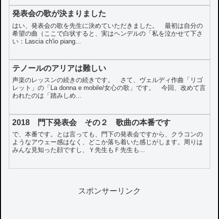
発表会の歌が決まりました
はい、発表会の歌を先生に決めていただきました。 最初は自分の
希望の曲（ここで白状すると、実はヘンデルの「私を泣かせて下さ
い：Lascia ch'io piang...
テノールのアリアは難しい
声楽のレッスンの続きの続きです。 さて、ヴェルディ作曲「リゴ
レット」の「La donna e mobile/女心の歌」です。 今回、改めて言
われたのは「踏みしめ...
2018 門下発表会 その２ 歌曲の本番です
で、本番です。とは言っても、門下の発表会ですから、クラコンの
ようなアウェー感はなく、どこか落ち着いた感じがします。周りは
みんな見知った顔ですし、Ｙ先生もＦ先生も...
スポンサーリンク