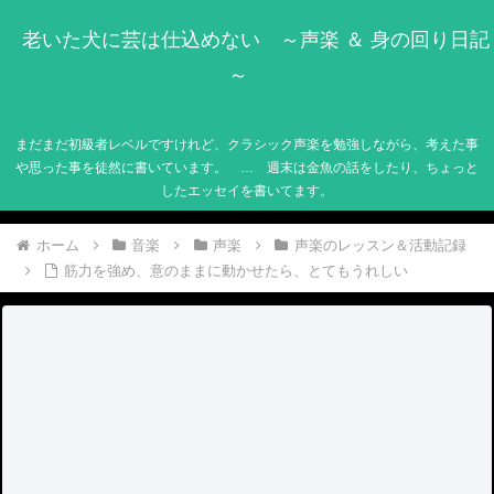
老いた犬に芸は仕込めない ～声楽 ＆ 身の回り日記
～
まだまだ初級者レベルですけれど、クラシック声楽を勉強しながら、考えた事
や思った事を徒然に書いています。 … 週末は金魚の話をしたり、ちょっと
したエッセイを書いてます。
ホーム
音楽
声楽
声楽のレッスン＆活動記録
筋力を強め、意のままに動かせたら、とてもうれしい