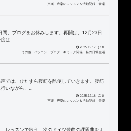
声楽
声楽のレッスン＆活動記録
音楽
日間、ブログをお休みします。再開は、12月23日
は...
2025.12.17
0
その他
パソコン・ブログ・ギミック関係
私の日常生活
発声では、ひたすら腹筋を酷使していきます。腹筋
いながら、...
2025.12.16
0
声楽
声楽のレッスン＆活動記録
音楽
た、レッスンで歌う、次のドイツ歌曲の課題曲をよ