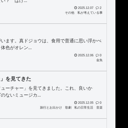
？ ばけ...
2025.12.07
2
その他
私が考えている事
がいます。真ドジョウは、食用で普通に思い浮かべ
色がオレン...
2025.12.06
0
金魚
ー」を見てきた
フューチャー」を見てきました。これ、良いか
ないミュージカ...
2025.12.05
0
旅行とお出かけ
歌劇
私の日常生活
音楽