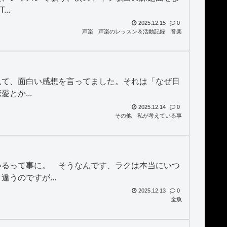
..
2025.12.15
0
声楽
声楽のレッスン＆活動記録
音楽
を見て、面白い感想を言ってました。それは「なぜ日
とか...
2025.12.14
0
その他
私が考えている事
いるって事に。 そうなんです、ラクは本当にいつ
うのですが...
2025.12.13
0
金魚