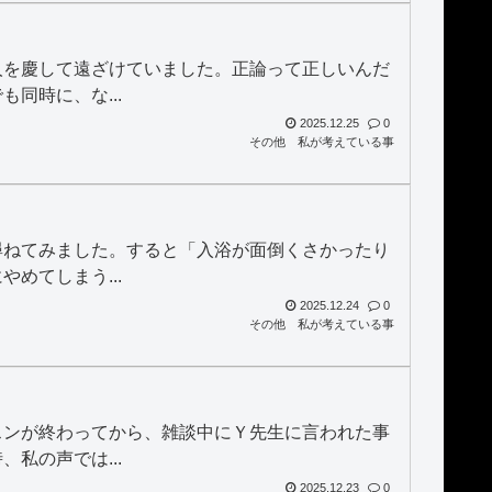
人を慶して遠ざけていました。正論って正しいんだ
同時に、な...
2025.12.25
0
その他
私が考えている事
尋ねてみました。すると「入浴が面倒くさかったり
めてしまう...
2025.12.24
0
その他
私が考えている事
スンが終わってから、雑談中にＹ先生に言われた事
私の声では...
2025.12.23
0