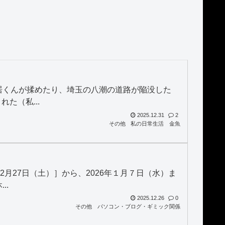
］
中居くんが揉めたり、埼玉の八潮の道路が陥没した
た（私...
2025.12.31
2
その他
私の日常生活
金魚
2月27日（土）］から、2026年１月７日（水）ま
..
2025.12.26
0
その他
パソコン・ブログ・ギミック関係