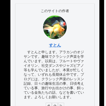
このサイトの作者
すとん
すとんと申します。アラカンのオジ
サンです。趣味でクラシック声楽を学
んでいます。以前は、フルートやヴァ
イオリン、社交ダンスやジャズピアノ
等も学んでいましたが、本業が忙しく
なって、いずれも長期休止中です。ブ
ログには、クラシック声楽のレッスン
記録、日々の趣味生活の事、日頃考え
ている事、旅行やお出かけの事、飼っ
ている金魚たちの話、などを書いてい
ます。よろしくお願いします。