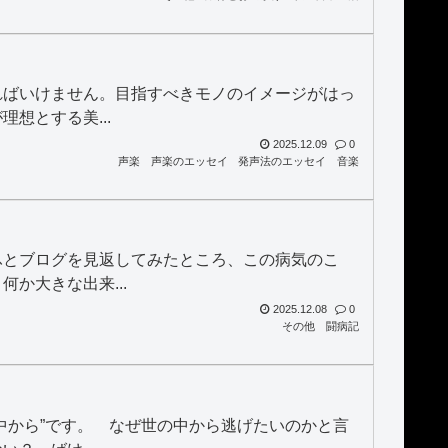
ればいけません。目指すべきモノのイメージがはっ
想とする美...
2025.12.09
0
声楽
声楽のエッセイ
発声法のエッセイ
音楽
ふとブログを見返してみたところ、この病気のこ
か大きな出来...
2025.12.08
0
その他
闘病記
中から”です。 なぜ世の中から逃げたいのかと言