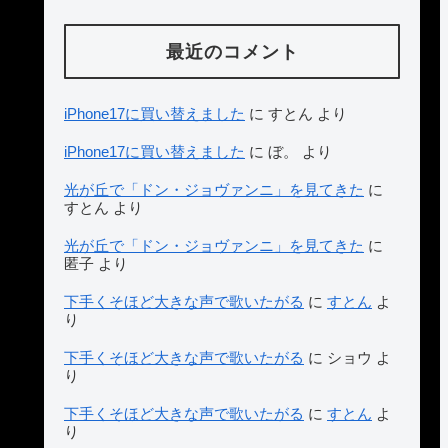
最近のコメント
iPhone17に買い替えました
に
すとん
より
iPhone17に買い替えました
に
ぼ。
より
光が丘で「ドン・ジョヴァンニ」を見てきた
に
すとん
より
光が丘で「ドン・ジョヴァンニ」を見てきた
に
匿子
より
下手くそほど大きな声で歌いたがる
に
すとん
よ
り
下手くそほど大きな声で歌いたがる
に
ショウ
よ
り
下手くそほど大きな声で歌いたがる
に
すとん
よ
り