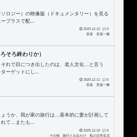
ンソロジー）の映像版（ドキュメンタリー）を見る
プラスで配...
2025.12.12
0
音楽
音楽一般
そろそろ終わりか）
。それで目につき出したのは、老人文化…と言う
ーゲットにし...
2025.12.11
0
音楽
音楽一般
しょうか、我が家の旅行は…基本的に妻が計画して
て…またも...
2025.12.10
0
その他
旅行とお出かけ
私の日常生活