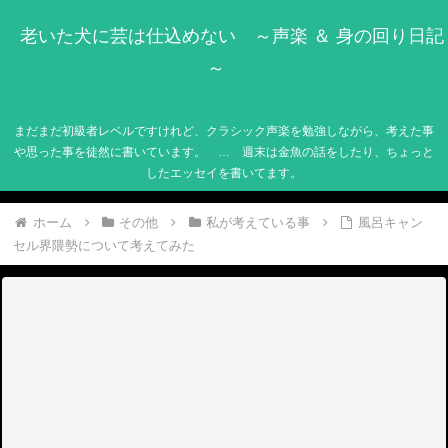
老いた犬に芸は仕込めない ～声楽 ＆ 身の回り日記
～
まだまだ初級者レベルですけれど、クラシック声楽を勉強しながら、考えた事
や思った事を徒然に書いています。 … 週末は金魚の話をしたり、ちょっと
したエッセイを書いてます。
ホーム
その他
私が考えている事
風呂キャン
セル界隈勢について考えてみた