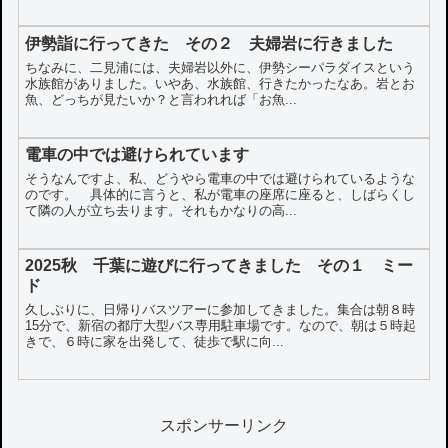
伊勢詣に行ってきた その２ 夫婦岩に行きました
ちなみに、二見浦には、夫婦岩以外に、伊勢シーパラダイスという
水族館がありました。いやあ、水族館、行きたかったなあ。岩とお
魚、どっちが見たいか？と言われれば「お魚...
電車の中では避けられています
そうなんですよ、私、どうやら電車の中では避けられているような
のです。 具体的に言うと、私が電車の座席に座ると、しばらくし
て隣の人が立ち去ります。それもかなりの高...
2025秋 千葉に遊びに行ってきました その１ ミー
ド
久しぶりに、日帰りバスツアーに参加してきました。集合は朝８時
15分で、新宿の都庁大型バス専用駐車場です。なので、朝は５時起
きで、６時に家を出発して、徒歩で駅に向...
スポンサーリンク