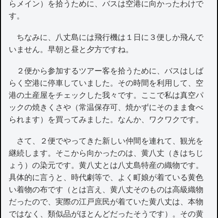
らメイン）を拾うために、バスは空港に向かったわけで
す。
ちなみに、八丈島には飛行機は１日に３便しか飛んで
いません。早朝と昼と夕方ですね。
２便から参加するツアー客を拾うために、バスはしば
らく空港に停車していました。その時間を利用して、空
港の土産屋をチェックした我々です。ここで私は真空パ
ックの焼きくさや（常温保存可、焼かずにそのまま食べ
られます）を買ってみました。なんか、ワクワクです。
さて、２便でやってきた新しい仲間を連れて、観光を
継続します。そこから向かったのは、黄八丈（きはちじ
ょう）の染元です。黄八丈とは八丈島特産の織物です。
具体的に言うと、時代劇等で、よく町娘が着ている黄色
い着物の布です（とは言え、黄八丈そのものは高級織物
だったので、実際の江戸庶民が着ていた黄八丈は、本物
ではなく、類似品がほとんどだったそうです）。その黄