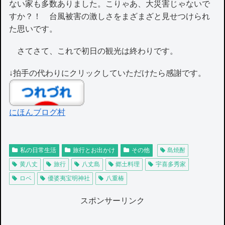
ない家も多数ありました。こりゃあ、大災害じゃないで
すか？！ 台風被害の激しさをまざまざと見せつけられ
た思いです。
さてさて、これで初日の観光は終わりです。
↓拍手の代わりにクリックしていただけたら感謝です。
にほんブログ村
私の日常生活
旅行とお出かけ
その他
島焼酎
黄八丈
旅行
八丈島
郷土料理
宇喜多秀家
ロベ
優婆夷宝明神社
八重椿
スポンサーリンク