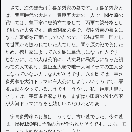
さて、次の観光は宇喜多秀家の墓です。宇喜多秀家と
は、豊臣時代の大名で、豊臣五大老の一人で、関ケ原の
戦いでは、豊臣家に忠義立てをして、西軍で親分格とし
て戦った大名です。前田利家の娘で、豊臣秀吉の養女に
なった豪姫を正室にしていたので、当時は豊臣一門とし
て世間から扱われていた人でした。関ケ原の戦で負けた
ため、徳川家によって八丈島に島流しになった人です。
ちなみに、この人は公的に、八丈島に島流しになった初
めての人であり、豊臣五大老で唯一大河ドラマの主人公
になっていない人…なんだそうです。八丈島では、宇喜
多秀家を大河ドラマの主人公にしよう…いうわけで、署
名活動をやっているようです。ううむ、私、神奈川県民
としては、宇喜多秀家よりも、まずは小田原の後北条家
が大河ドラマになると嬉しいのだけれどなあ…。
宇喜多秀家のお墓は…ううむ、古い墓でした。今の墓
は、没後180年に子孫の方が作られたそうです。まあ、モ
ニュメント的なモンなんでしょうね。