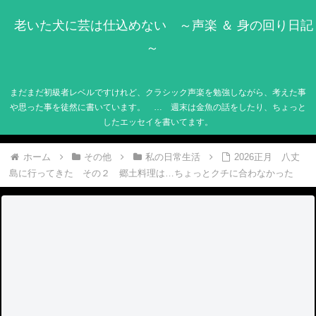
老いた犬に芸は仕込めない ～声楽 ＆ 身の回り日記
～
まだまだ初級者レベルですけれど、クラシック声楽を勉強しながら、考えた事
や思った事を徒然に書いています。 … 週末は金魚の話をしたり、ちょっと
したエッセイを書いてます。
ホーム
その他
私の日常生活
2026正月 八丈
島に行ってきた その２ 郷土料理は…ちょっとクチに合わなかった