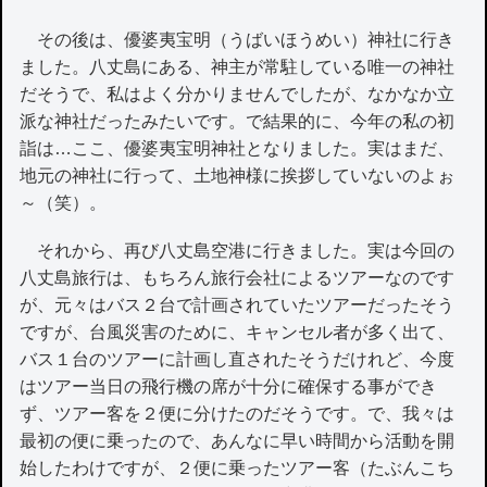
その後は、優婆夷宝明（うばいほうめい）神社に行き
ました。八丈島にある、神主が常駐している唯一の神社
だそうで、私はよく分かりませんでしたが、なかなか立
派な神社だったみたいです。で結果的に、今年の私の初
詣は…ここ、優婆夷宝明神社となりました。実はまだ、
地元の神社に行って、土地神様に挨拶していないのよぉ
～（笑）。
それから、再び八丈島空港に行きました。実は今回の
八丈島旅行は、もちろん旅行会社によるツアーなのです
が、元々はバス２台で計画されていたツアーだったそう
ですが、台風災害のために、キャンセル者が多く出て、
バス１台のツアーに計画し直されたそうだけれど、今度
はツアー当日の飛行機の席が十分に確保する事ができ
ず、ツアー客を２便に分けたのだそうです。で、我々は
最初の便に乗ったので、あんなに早い時間から活動を開
始したわけですが、２便に乗ったツアー客（たぶんこち