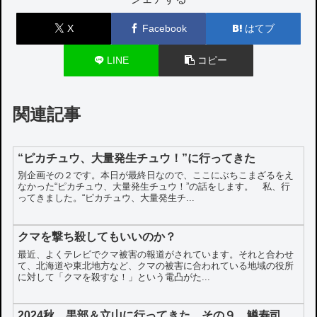
X
Facebook
はてブ
LINE
コピー
関連記事
“ピカチュウ、大量発生チュウ！”に行ってきた
別企画その２です。本日が最終日なので、ここにぶちこまざるをえ
なかった“ピカチュウ、大量発生チュウ！”の話をします。 私、行
ってきました。“ピカチュウ、大量発生チ...
クマを撃ち殺してもいいのか？
最近、よくテレビでクマ被害の報道がされています。それと合わせ
て、北海道や東北地方など、クマの被害に合われている地域の役所
に対して「クマを殺すな！」という電凸がた...
2024秋 黒部＆立山に行ってきた その９ 鱒寿司、