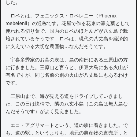
した。
ロベとは、フェニックス・ロベレニー（Phoenix
roebelenii）の通称です。花屋で作る花束の添え葉として
使われる切り葉で、国内のロベのほとんどが八丈島で栽
培されているそうです。ロベは、現代の八丈島を経済的
に支えている大切な農産物…なんだそうです。
宇喜多秀家のお墓の次は、島の南部にある三原山の方
に行きました。三原山と言うと、伊豆大島にある火山が
有名ですが、同じ名前の別の火山が八丈島にもあるわけ
です。
三原山まで、海が見える道をドライブしていきまし
た。この日は快晴で、隣の八丈小島（この島は無人島な
んだそうです）がよく見えました。
エコ・アグリマートという、道の駅に着きました。で
も、道の駅…というよりも、地元の農産物の直売所…と