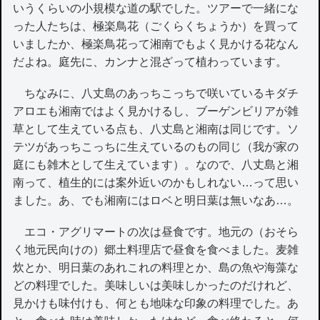
いうくらいの小規模な道の駅でした。ツアーで一緒にな
った人たちは、極楽鳥花（ごくらくちょうか）を買って
いましたか、極楽鳥花って湘南でもよく見かける花なん
だよね。庭先に、カンナと混ざって植わっています。
ちなみに、八丈島のあっちこっちで咲いているキダチ
アロエも湘南ではよく見かけるし、ブーゲンビリアが雑
草として生えている点も、八丈島と湘南は同じです。ソ
テツがあっちこっちに生えているのもの同じ（我が家の
庭にも雑木として生えています）。なので、八丈島と湘
南って、植生的には案外近いのかもしれない…って思い
ました。あ、でも湘南にはロベと明日葉は無いなあ…。
エコ・アグリマートの次は昼食です。地元の（おそら
く地元民向けの）郷土料理店で昼食を食べました。麦雑
炊とか、明日葉のあれこれの料理とか、島の魚や海藻な
どの料理でした。美味しいは美味しかったのだけれど、
見かけも味付けも、何とも地味な印象の料理でした。あ