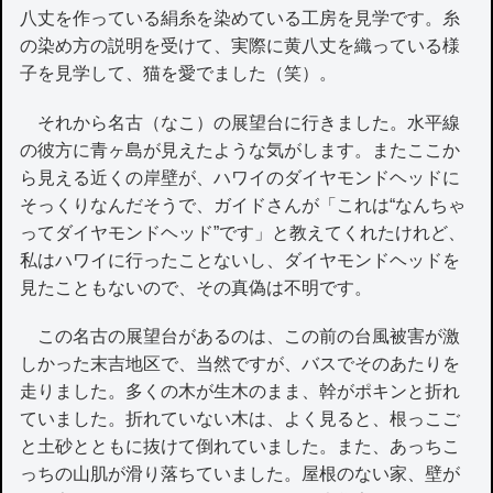
八丈を作っている絹糸を染めている工房を見学です。糸
の染め方の説明を受けて、実際に黄八丈を織っている様
子を見学して、猫を愛でました（笑）。
それから名古（なこ）の展望台に行きました。水平線
の彼方に青ヶ島が見えたような気がします。またここか
ら見える近くの岸壁が、ハワイのダイヤモンドヘッドに
そっくりなんだそうで、ガイドさんが「これは“なんちゃ
ってダイヤモンドヘッド”です」と教えてくれたけれど、
私はハワイに行ったことないし、ダイヤモンドヘッドを
見たこともないので、その真偽は不明です。
この名古の展望台があるのは、この前の台風被害が激
しかった末吉地区で、当然ですが、バスでそのあたりを
走りました。多くの木が生木のまま、幹がポキンと折れ
ていました。折れていない木は、よく見ると、根っこご
と土砂とともに抜けて倒れていました。また、あっちこ
っちの山肌が滑り落ちていました。屋根のない家、壁が