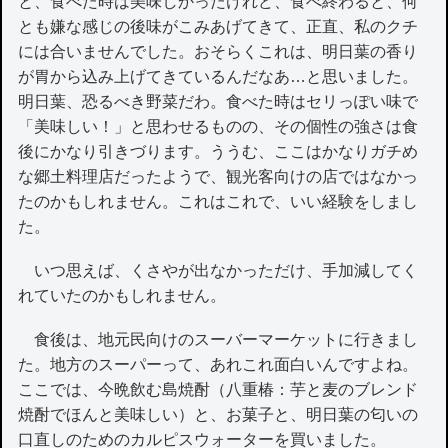
と、食べた時は美味しかったけれど、食べ終わると、何
とも嫌な感じの後味がこみあげてきて、正直、私のクチ
には合いませんでした。おそらくこれは、明日葉の香り
が胃から込み上げてきているんだなあ…と思いました。
明日葉、恐るべき野菜だわ。食べた時はセリっぽい味で
「美味しい！」と思わせるものの、その個性の強さは食
後にかなり引きづります。ううむ、ここはかなりガチめ
な郷土料理店だったようで、観光客向けの店ではなかっ
たのかもしれません。これはこれで、いい経験をしまし
た。
いつ思えば、くさやが出なかっただけ、手加減してく
れていたのかもしれません。
食後は、地元民向けのスーバーマーケットに行きまし
た。地方のスーパーって、あれこれ面白いんですよね。
ここでは、今晩飲む島焼酎（八重椿：芋と麦のブレンド
焼酎でほんと美味しい）と、お菓子と、明日葉の匂いの
口直しのためのカルピスウォーターを買いました。