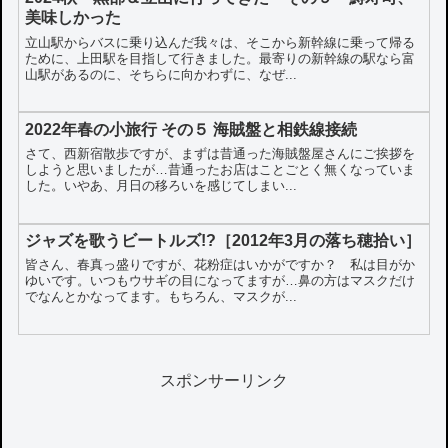
美味しかった
立山駅からバスに乗り込んだ我々は、そこから新幹線に乗って帰る
ために、上田駅を目指して行きました。最寄りの新幹線の駅なら富
山駅があるのに、そちらに向かわずに、なぜ...
2022年春の小旅行 その５ 海賊盤と相鉄線接続
さて、西新宿散歩ですが、まずは昔通った海賊盤屋さんにご挨拶を
しようと思いましたが…昔通ったお店はことごとく無くなっていま
した。いやあ、月日の移ろいを感じてしまい...
ジャズを歌うビートルズ!?［2012年3月の落ち穂拾い］
皆さん、春真っ盛りですが、花粉症はいかがですか？ 私は目がか
ゆいです。いつもウサギの目になってますが…鼻の方はマスクだけ
でなんとかなってます。もちろん、マスクが...
スポンサーリンク