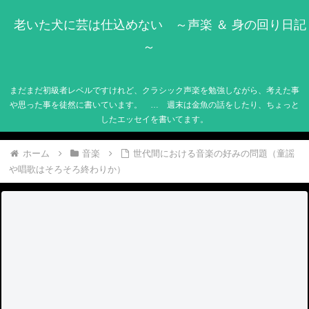
老いた犬に芸は仕込めない ～声楽 ＆ 身の回り日記
～
まだまだ初級者レベルですけれど、クラシック声楽を勉強しながら、考えた事
や思った事を徒然に書いています。 … 週末は金魚の話をしたり、ちょっと
したエッセイを書いてます。
ホーム
音楽
世代間における音楽の好みの問題（童謡
や唱歌はそろそろ終わりか）