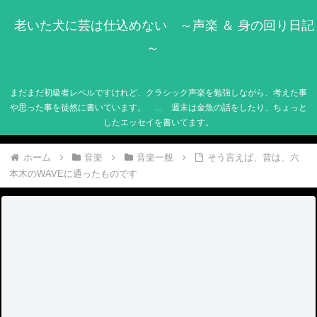
老いた犬に芸は仕込めない ～声楽 ＆ 身の回り日記
～
まだまだ初級者レベルですけれど、クラシック声楽を勉強しながら、考えた事
や思った事を徒然に書いています。 … 週末は金魚の話をしたり、ちょっと
したエッセイを書いてます。
ホーム
音楽
音楽一般
そう言えば、昔は、六
本木のWAVEに通ったものです