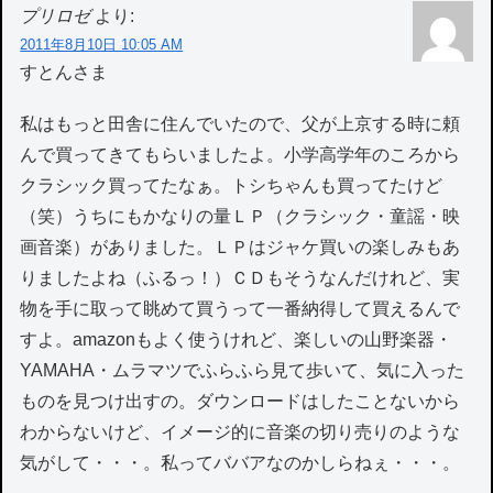
プリロゼ
より:
2011年8月10日 10:05 AM
すとんさま
私はもっと田舎に住んでいたので、父が上京する時に頼
んで買ってきてもらいましたよ。小学高学年のころから
クラシック買ってたなぁ。トシちゃんも買ってたけど
（笑）うちにもかなりの量ＬＰ（クラシック・童謡・映
画音楽）がありました。ＬＰはジャケ買いの楽しみもあ
りましたよね（ふるっ！）ＣＤもそうなんだけれど、実
物を手に取って眺めて買うって一番納得して買えるんで
すよ。amazonもよく使うけれど、楽しいの山野楽器・
YAMAHA・ムラマツでふらふら見て歩いて、気に入った
ものを見つけ出すの。ダウンロードはしたことないから
わからないけど、イメージ的に音楽の切り売りのような
気がして・・・。私ってババアなのかしらねぇ・・・。