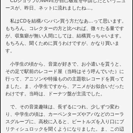
CDショップのWAVEが自己破産を申請したというニュ
ースが、昨日、ネットに流れましたね…。
私はCDを結構バンバン買う方だなあ…って思います。
もちろん、コレクターの方と比べれば、微々たる量です
が、収集癖が無い人間にしては、結構買っちゃいます。
もちろん、聞くために買うわけですが、かなり買いま
す。
小学生の頃から、音楽が好きで、お小遣いを貰うと、
その足で駅前のレコード屋（当時はそう呼んでいた）に
行って、アニソンや特撮ものの主題歌レコードを買って
ました。ま、小学生ですから、アニメがお似合いだった
わけです。当時は、ドーナツ盤が主流でした。
で、その音楽趣味は、長ずるにつれ、少しずつ変わ
り、中学生の頃は、カーペンターズやアバなどのコーラ
スグループに、高校に入ると、ビートルズを入り口にブ
リティシュロックを聞くようになりました。ま、この辺