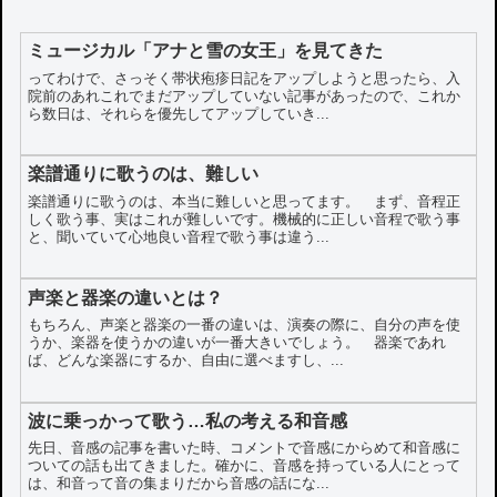
ミュージカル「アナと雪の女王」を見てきた
ってわけで、さっそく帯状疱疹日記をアップしようと思ったら、入
院前のあれこれでまだアップしていない記事があったので、これか
ら数日は、それらを優先してアップしていき...
楽譜通りに歌うのは、難しい
楽譜通りに歌うのは、本当に難しいと思ってます。 まず、音程正
しく歌う事、実はこれが難しいです。機械的に正しい音程で歌う事
と、聞いていて心地良い音程で歌う事は違う...
声楽と器楽の違いとは？
もちろん、声楽と器楽の一番の違いは、演奏の際に、自分の声を使
うか、楽器を使うかの違いが一番大きいでしょう。 器楽であれ
ば、どんな楽器にするか、自由に選べますし、...
波に乗っかって歌う…私の考える和音感
先日、音感の記事を書いた時、コメントで音感にからめて和音感に
ついての話も出てきました。確かに、音感を持っている人にとって
は、和音って音の集まりだから音感の話にな...