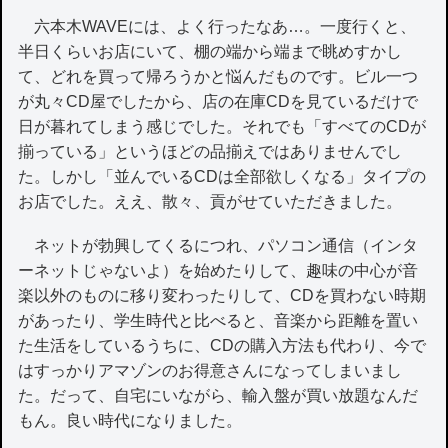
六本木WAVEには、よく行ったなあ…。一度行くと、
半日くらいお店にいて、棚の端から端まで眺めすかし
て、どれを買って帰ろうかと悩んだものです。ビル一つ
が丸々CD屋でしたから、店の在庫CDを見ているだけで
日が暮れてしまう感じでした。それでも「すべてのCDが
揃っている」というほどの品揃えではありませんでし
た。しかし「並んでいるCDは全部欲しくなる」タイプの
お店でした。ええ、散々、貢がせていただきました。
ネットが勃興してくるにつれ、パソコン通信（インタ
ーネットじゃないよ）を始めたりして、趣味の中心が音
楽以外のものに移り変わったりして、CDを買わない時期
があったり、学生時代と比べると、音楽から距離を置い
た生活をしているうちに、CDの購入方法も代わり、今で
はすっかりアマゾンのお得意さんになってしまいまし
た。だって、自宅にいながら、輸入盤が買い放題なんだ
もん。良い時代になりました。