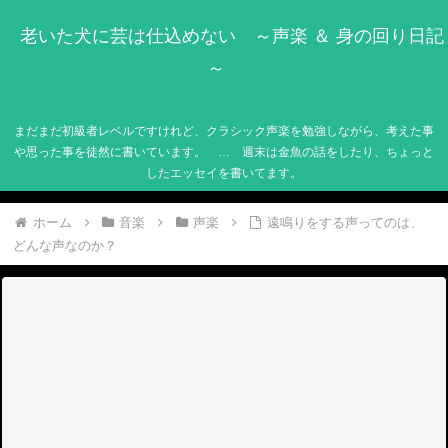
老いた犬に芸は仕込めない ～声楽 ＆ 身の回り日記
～
まだまだ初級者レベルですけれど、クラシック声楽を勉強しながら、考えた事
や思った事を徒然に書いています。 … 週末は金魚の話をしたり、ちょっと
したエッセイを書いてます。
ホーム
音楽
声楽
遠鳴りをする声ってのは、
どんな声なのか？