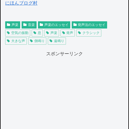
にほんブログ村
声楽
音楽
声楽のエッセイ
発声法のエッセイ
空気の振動
息
声楽
発声
クラシック
大きな声
側鳴り
遠鳴り
スポンサーリンク