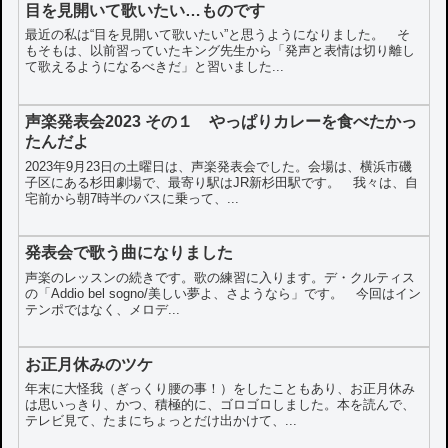
目を見開いて歌いたい…ものです
最近の私は“目を見開いて歌いたい”と思うようになりました。 そ
もそもは、以前習っていたキング先生から「発声と表情は切り離し
て歌えるようになるべきだ」と習いました...
声楽発表会2023 その１ やっぱりカレーを食べたかっ
たんだよ
2023年9月23日の土曜日は、声楽発表会でした。会場は、横浜市磯
子区にある杉田劇場で、最寄り駅はJR新杉田駅です。 我々は、自
宅前から朝7時半のバスに乗って、...
発表会で歌う曲になりました
声楽のレッスンの続きです。歌の練習に入ります。デ・クルティス
の「Addio bel sogno/美しい夢よ、さようなら」です。 今回はイン
テンポではなく、メロデ...
お正月休みのツケ
年末に大怪我（ぎっくり腰の事！）をしたこともあり、お正月休み
は思いっきり、かつ、積極的に、ゴロゴロしました。本を読んで、
テレビ見て、たまにちょっとだけ出かけて、...