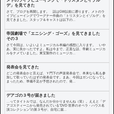
メトのライブビューイングで「トリスタンとイゾル
デ」を見てきた
さて、ブログを再開します。 話はGW以前に遡ります。メトのラ
イブビューイングでワーグナー作曲の「トリスタンとイゾルデ」を
見てきました。スタッフ＆キャストは以下の...
帝国劇場で「エニシング・ゴーズ」を見てきました
その３
さて今回は、いよいよミュージカル本編の感想に入ります。 いや
あ、実に良かったですよ。私は今まで、正直な話、帝劇ミュージカ
ルをナメていました。東宝製作のミュージカ...
発表会を見てきた
どこの発表会かと言えば、Ｙ門下の声楽発表会で、本来なら私も参
加して歌っていたはずの発表会です。まあ、今回はガンになってし
まったため、準備不足が予想されたので、発...
デアゴの３号が届きました
…ってタイトルでは、なんだか分かりませんね（笑）。ええと「デ
アゴスティーニから発売されている“DVD 世界のオペラ・ハウス名
演コレクション”の第３号が、自宅に届...