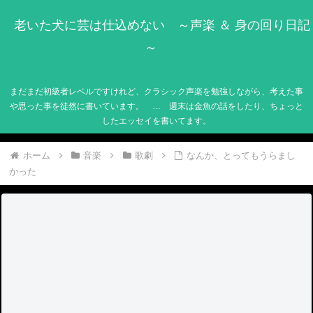
老いた犬に芸は仕込めない ～声楽 ＆ 身の回り日記
～
まだまだ初級者レベルですけれど、クラシック声楽を勉強しながら、考えた事
や思った事を徒然に書いています。 … 週末は金魚の話をしたり、ちょっと
したエッセイを書いてます。
ホーム
音楽
歌劇
なんか、とってもうらまし
かった