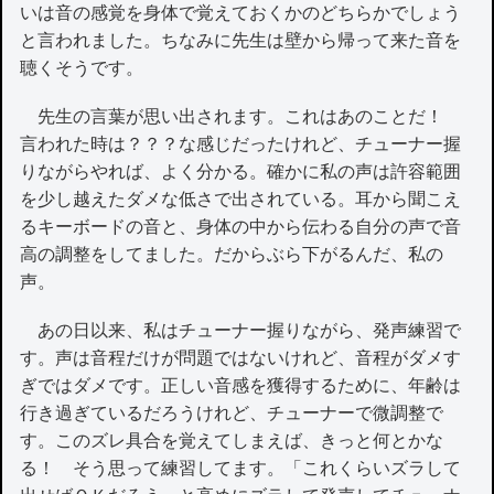
いは音の感覚を身体で覚えておくかのどちらかでしょう
と言われました。ちなみに先生は壁から帰って来た音を
聴くそうです。
先生の言葉が思い出されます。これはあのことだ！
言われた時は？？？な感じだったけれど、チューナー握
りながらやれば、よく分かる。確かに私の声は許容範囲
を少し越えたダメな低さで出されている。耳から聞こえ
るキーボードの音と、身体の中から伝わる自分の声で音
高の調整をしてました。だからぶら下がるんだ、私の
声。
あの日以来、私はチューナー握りながら、発声練習で
す。声は音程だけが問題ではないけれど、音程がダメす
ぎではダメです。正しい音感を獲得するために、年齢は
行き過ぎているだろうけれど、チューナーで微調整で
す。このズレ具合を覚えてしまえば、きっと何とかな
る！ そう思って練習してます。「これくらいズラして