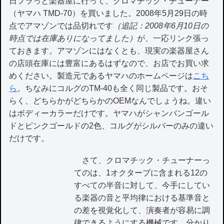
日フラっと楽器屋に行って、クロマチック・チューナー
（ヤマハ TMD-70）を買いました。2008年5月29日の時
点でアマゾンでは品切れです
（追記：2008年6月10日の
時点では在庫ありになってました）
が、一応リンク張っ
ておきます。アマゾンにはなくとも、現実の楽器屋さん
の店頭在庫には豊富にあるはずなので、お店でお買い求
めください。製造元であるヤマハのホームページは
こち
ら
。ちなみにコルグのTM-40も全く同じ製品です。おそ
らく、どちらかがどちらかのOEMなんでしょうね。違い
はボディーカラーだけです。ヤマハがシャンパンゴール
ドとピンクゴールドの2色、コルグがシルバーのみの違い
だけです。
さて、クロマチック・チューナーっ
てのは、1オクターブに含まれる12の
すべての半音に対して、今手にしてい
る楽器の音と平均律における基準音と
の差を視覚化して、演奏者が容易に調
律できるようにする機械です。分かり