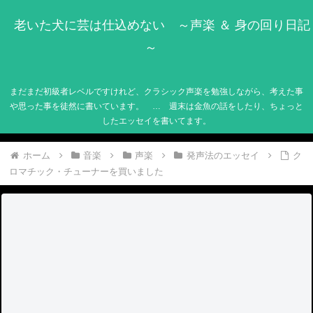
老いた犬に芸は仕込めない ～声楽 ＆ 身の回り日記
～
まだまだ初級者レベルですけれど、クラシック声楽を勉強しながら、考えた事
や思った事を徒然に書いています。 … 週末は金魚の話をしたり、ちょっと
したエッセイを書いてます。
ホーム
音楽
声楽
発声法のエッセイ
ク
ロマチック・チューナーを買いました