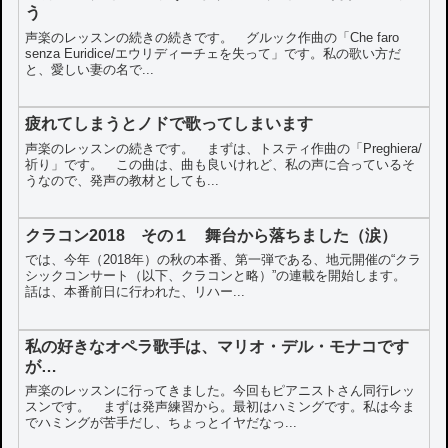
う
声楽のレッスンの続きの続きです。 グルック作曲の「Che faro
senza Euridice/エウリディーチェを失って」です。私の歌い方だ
と、愛しい妻の名で...
疲れてしまうとノドで歌ってしまいます
声楽のレッスンの続きです。 まずは、トスティ作曲の「Preghiera/
祈り」です。 この曲は、曲も良いけれど、私の声に合っているそ
うなので、発声の教材としても...
クラコン2018 その１ 舞台から落ちました（涙）
では、今年（2018年）の秋の本番、第一弾である、地元開催の“クラ
シックコンサート（以下、クラコンと略）”の連載を開始します。
話は、本番前日に行われた、リハー...
私の好きなオペラ歌手は、マリオ・デル・モナコです
が…
声楽のレッスンに行ってきました。今回もピアニストさん同行レッ
スンです。 まずは発声練習から。最初はハミングです。私は今ま
でハミングが苦手だし、ちょっとイヤだなっ...