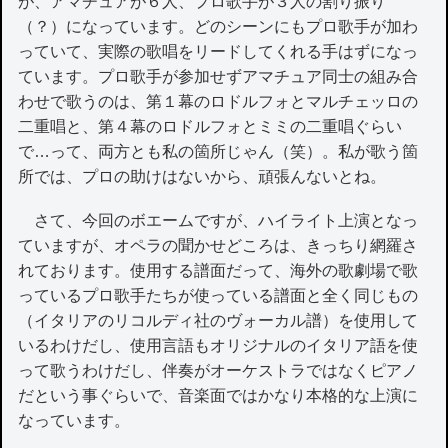
が、アマチュアが６人、プロ歌手が３人の割り振り
（？）になっています。どのシーンにもプロ歌手が加わ
っていて、実際の歌唱をリードしてくれる手はずになっ
ています。プロ歌手が参加せずアマチュア同士の組み合
わせで歌うのは、第１幕のロドルフォとマルチェッロの
二重唱と、第４幕のロドルフォとミミの二重唱ぐらい
で…って、両方とも私の箇所じゃん（笑）。私が歌う箇
所では、プロの助けはないから、頑張んないとね。
さて、今回のボエームですが、ハイライト上演となっ
ていますが、オペラの聞かせどころは、きっちり網羅さ
れております。使用する譜面だって、海外の歌劇場で歌
っているプロ歌手たちが使っている譜面と全く同じもの
（イタリアのリコルディ社のヴォーカル譜）を使用して
いるわけだし、使用言語もオリジナルのイタリア語を使
って歌うわけだし、伴奏がオーケストラではなくピアノ
だという事ぐらいで、音楽面ではかなり本格的な上演に
なっています。