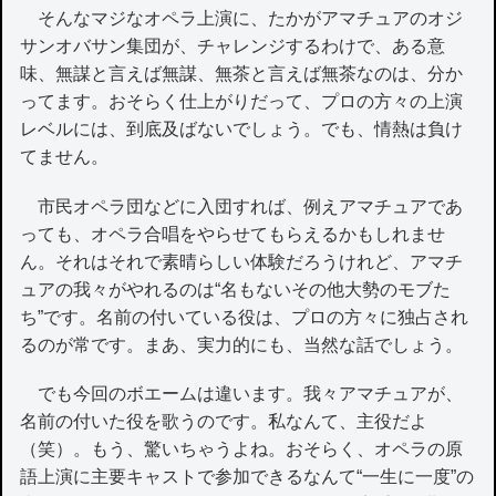
そんなマジなオペラ上演に、たかがアマチュアのオジ
サンオバサン集団が、チャレンジするわけで、ある意
味、無謀と言えば無謀、無茶と言えば無茶なのは、分か
ってます。おそらく仕上がりだって、プロの方々の上演
レベルには、到底及ばないでしょう。でも、情熱は負け
てません。
市民オペラ団などに入団すれば、例えアマチュアであ
っても、オペラ合唱をやらせてもらえるかもしれませ
ん。それはそれで素晴らしい体験だろうけれど、アマチ
ュアの我々がやれるのは“名もないその他大勢のモブた
ち”です。名前の付いている役は、プロの方々に独占され
るのが常です。まあ、実力的にも、当然な話でしょう。
でも今回のボエームは違います。我々アマチュアが、
名前の付いた役を歌うのです。私なんて、主役だよ
（笑）。もう、驚いちゃうよね。おそらく、オペラの原
語上演に主要キャストで参加できるなんて“一生に一度”の