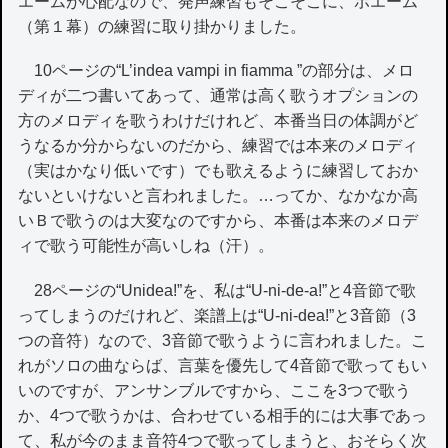
エームが心配なので、発声練習もそこそこに、ボエーム
（第１幕）の練習に取り掛かりました。
10ページの“L’indea vampi in fiamma ”の部分は、メロ
ディが二つ書いてあって、通常は高く歌うオプションの
方のメロディを歌うわけだけれど、本番当日の体調がど
うなるか分からないのだから、練習では本来のメロディ
（実はかなり低いです）でも歌えるように練習しておか
ないといけないと言われました。…ってか、なかなか高
いＢで歌うのは大変なのですから、本番は本来のメロデ
ィで歌う可能性が高いしね（汗）。
28ページの“Unidea!”を、私は“U-ni-de-a!”と4音節で歌
ってしまうのだけれど、楽譜上は“U-ni-dea!”と3音節（3
つの音符）なので、3音節で歌うように言われました。こ
れがソロの曲ならば、言葉を優先して4音節で歌ってもい
いのですが、アンサンブルですから、ここを3つで歌う
か、4つで歌うかは、合わせている相手的には大事であっ
て、私が今のまま音符4つで歌ってしまうと、おそらく次