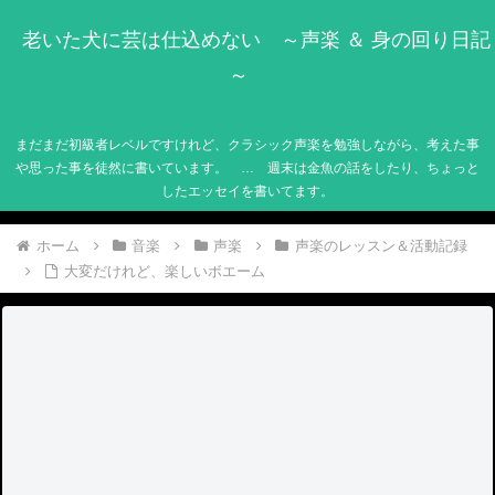
老いた犬に芸は仕込めない ～声楽 ＆ 身の回り日記
～
まだまだ初級者レベルですけれど、クラシック声楽を勉強しながら、考えた事
や思った事を徒然に書いています。 … 週末は金魚の話をしたり、ちょっと
したエッセイを書いてます。
ホーム
音楽
声楽
声楽のレッスン＆活動記録
大変だけれど、楽しいボエーム