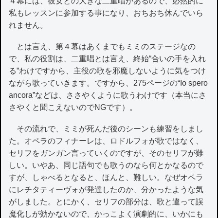
４幕には、彼女との大きな二重唱があるので、必然的に
私もレッスンに参加する事になり、おちおち休んでいら
れません。
とは言え、第４幕はあくまでもミミのステージなの
で、私の役割は、二重唱とは言え、終始“合いの手を入れ
る”わけですから、主役の歌を邪魔しないように気をつけ
ながら歌っていきます。ですから、275ページの“Io spero
ancora”などは、ささやくように歌うわけです（本当にさ
さやくと聞こえないのでNGです）。
その流れで、ミミが死んだ後のシーンも練習をしまし
た。オペラのフィナーレは、ロドルフォが歌ではなく、
セリフをガンガン言っていくのですが、そのセリフが難
しい。いやあ、同じ語句でも歌うのなら何とかなるので
すが、しゃべるとなると、ほんと、難しい。なぜオペラ
にレチタティーヴォが発達したのか、分かったような気
がしました。とにかく、セリフの部分は、歌と違って誤
魔化しが効かないので、かっこよく演劇的に、いかにも