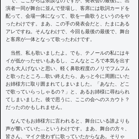
で、ここからは余談なのですが、発表会の最後に、出
演者一同が舞台に並んで登場し、客席には歌詞カードを
配って、会場一体になって、歌を一曲歌うというのをや
ったわけです。まあ、この手の発表会だと、たまにある
アレですね。そんなわけで、今回も最後の最後で、舞台
と客席が一体となって歌ったわけです。
当然、私も歌いましたよ。でも、テノールの私にはキ
イが低かったせいもあるし、こんなところで本気を出す
のも大人げないと思い、軽く鼻歌程度のノリでフムフム
と歌ったところ…歌い終えたら、あっと今に周囲にいた
お姉様方に取り囲まれてしまいました。「あなた、どこ
で歌っていらっしゃるの？」と、あるお姉様に尋ねられ
てしまいました。後で思うに、ここの会へのスカウト？
だったのかもしれません。
なんでもお姉様方に言われると、舞台にいる誰よりも
声が響いていた…というわけです。まあ、舞台の方々、
皆さん、マイク使わずに歌っていたからなあ。そりゃ