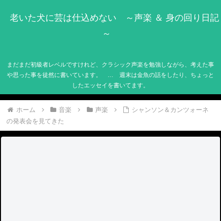
老いた犬に芸は仕込めない ～声楽 ＆ 身の回り日記
～
まだまだ初級者レベルですけれど、クラシック声楽を勉強しながら、考えた事
や思った事を徒然に書いています。 … 週末は金魚の話をしたり、ちょっと
したエッセイを書いてます。
ホーム
音楽
声楽
シャンソン＆カンツォーネ
の発表会を見てきた