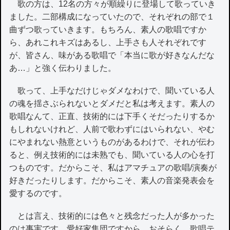
歌の方は、12名の方々が順繰りに登場して歌っていき
ました。二部構成になっていたので、それぞれの部で１
曲ずつ歌っていきます。もちろん、素人の歌唱ですか
ら、あれこれキズはあるし、上手さも人それぞれです
が、皆さん、味がある歌唱で「本当に歌が好きなんだな
あ…」と強く伝わりました。
歌って、上手なだけじゃダメなわけで、聞いている人
の魂を揺さぶられないとダメだと私は考えます。素人の
歌唱なんて、正直、技術的には下手くそだったりするか
もしれないけれど、人前で歌わずにはいられない、やむ
にやまれない熱意というものがあるわけで、それが伝わ
ると、例え技術的には未熟でも、聞いている人の心を打
つものです。だからこそ、私はアマチュアの歌唱/演奏が
好きだったりします。だからこそ、素人の音楽発表会を
愛するのです。
とは言え、技術的には色々と残念だった人が多かった
のは事実です。愛好家集団ですから、おそらく、歌唱テ