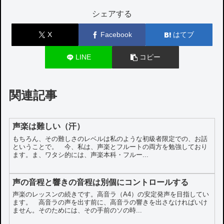
シェアする
X
Facebook
はてブ
LINE
コピー
関連記事
声楽は難しい（汗）
もちろん、その難しさのレベルは私のような初級者限定での、お話
ということで。 今、私は、声楽とフルートの両方を勉強しており
ます。ま、ワタシ的には、声楽本科・フルー...
声の音程と響きの音程は別個にコントロールする
声楽のレッスンの続きです。高音ラ（A4）の安定発声を目指してい
ます。 高音ラの声を出す前に、高音ラの響きを出さなければいけ
ません。そのためには、その手前のソの時...