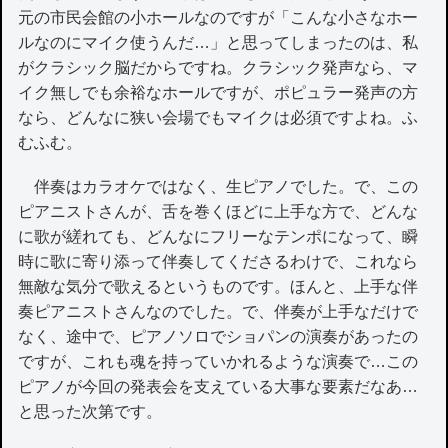
元の市民会館の小ホールなのですが「こんな小さなホー
ルなのにマイク使うんだ…」と思ってしまったのは、私
がクラシック脳だからですね。クラシック発声なら、マ
イク無しでも余裕なホールですが、ポピュラー発声の方
なら、どんなに狭い会場でもマイクは必須ですよね。ふ
むふむ。
伴奏はカラオケではなく、生ピアノでした。で、この
ピアニストさんが、舌を巻くほどに上手な方で、どんな
に歌が縒れても、どんなにフリーなテンポになって、瞬
時に歌に寄り添って伴奏してくださるわけで、これなら
無敵な気分で歌えるというものです。ほんと、上手な伴
奏ピアニストさんなのでした。で、伴奏が上手なだけで
なく、途中で、ピアノソロでショパンの演奏があったの
ですが、これも魂を持っていかれるような演奏で…この
ピアノが今回の発表会を支えている大事な要素だなあ…
と思った次第です。