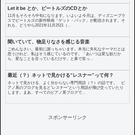
Let it be とか、ビートルズのCDとか
11月もそろそろ中旬になります。いよいよ今月は、ディズニープラ
スでビートルズの新作映画「ゲット・バック」が配信されます。そ
れも、どうやら2021年11月25日（...
聞いていて、物足りなさを感じる音楽
ごめんなさい。最初に謝っちゃいます。本当に失礼なテーマだとは
思うけれど、私はそう感じているのです。「あいつは変な奴だか
ら、変なことを言っているだけサ」と鼻で笑っ...
最近（？）ネットで見かける“レスナー”って何？
ネットで見かける、よく分からない専門用語（？）の話です。 ピ
アノ系のブログを見ると“レスナー”という用語が飛び交っていたり
します。まあ、すべてのピアノ系ブログで...
スポンサーリンク