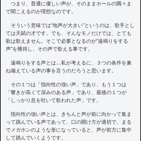
つまり、普通に優しい声が、そのままホールの隅々ま
で聞こえるのが理想なのです。
そういう意味では“地声が大きい”というのは、歌手とし
ては天賦の才です。でも、そんなモノだけでは、とても
歌は歌えません。そこで必要となるのが“遠鳴りをする
声”を獲得し、その声で歌える事です。
遠鳴りをする声とは…私が考えるに、３つの条件を兼
ね備えている声の事を言うのだろうと思います。
その１つは「指向性の強い声」であり、もう１つは
「響きが高くて深みのある声」であり、最後の１つが
「しっかり息を吐いて歌われた声」です。
指向性の強い声とは、きちんと声が前に向かって集ま
って跳んでいる声であって、口の開け方が適切で、まる
でメガホンのような形になっていると、声が前方に集中
して跳んでいくようです。