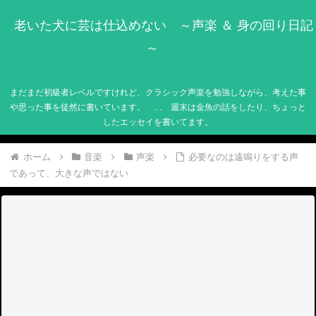
老いた犬に芸は仕込めない ～声楽 ＆ 身の回り日記
～
まだまだ初級者レベルですけれど、クラシック声楽を勉強しながら、考えた事
や思った事を徒然に書いています。 … 週末は金魚の話をしたり、ちょっと
したエッセイを書いてます。
ホーム
音楽
声楽
必要なのは遠鳴りをする声
であって、大きな声ではない