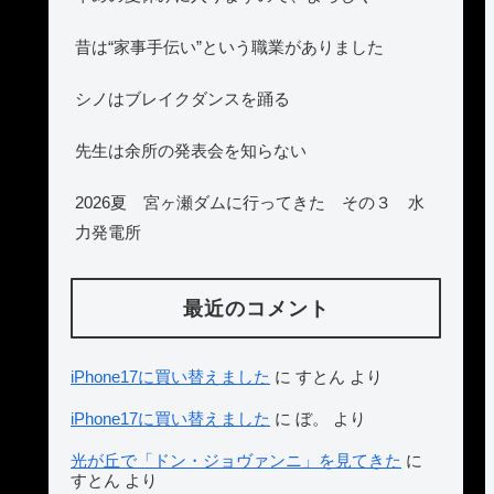
昔は“家事手伝い”という職業がありました
シノはブレイクダンスを踊る
先生は余所の発表会を知らない
2026夏 宮ヶ瀬ダムに行ってきた その３ 水
力発電所
最近のコメント
iPhone17に買い替えました
に
すとん
より
iPhone17に買い替えました
に
ぼ。
より
光が丘で「ドン・ジョヴァンニ」を見てきた
に
すとん
より