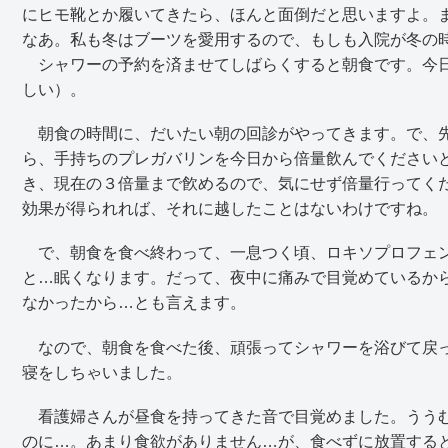
にヒモ靴とか履いてきたら、ほんと面倒だと思いますよ。
なあ。私も冬はブーツを愛用するので、もしも入院が冬の
シャワーの予約を済ませてしばらくすると朝食です。今日
しい）。
朝食の時間に、だいたい朝の回診がやってきます。で、先
ら、手持ちのプレガバリンを今日から倍量飲んでください
き、現在の３倍量まで飮めるので、気にせず倍量行ってく
効果が得られれば、それに越したことはないわけですね。
で、朝食を食べ終わって、一息つく頃、ロキソプロフェン
と…眠くなります。だって、夜中に痛みで目覚めているか
なかったから…とも言えます。
なので、朝食を食べた後、頑張ってシャワーを浴びて戻っ
寝をしちゃいました。
看護婦さんが昼食を持ってきた音で目覚めました。ううむ
のに…。あまり食欲がありません…が、食べずに放置する