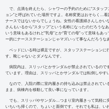
で、点滴を終えたら、シャワーの予約のために“スタッフス
ョン”と呼ばれていた場所ですよ。名称変更はおそらく…看
ナースではないからでしょうね。女性の看護婦さんしかい
さんもいるから“スタッフ”という名称になったのだろうなあ…と
いう意味もあるけれど“乳母”とか“育ての母”って意味もあ
ー的にナースステーションじゃマズいって事なんだろうな
ベッドにいる時は裸足ですが、スタッフステーションに行
す。靴じゃないとダメなんです。
病院内は、スリッパとかサンダルが禁止されているのです
ています。理由は、スリッパとかサンダルでは転倒しやす
なので、入院の際に室内履きの持ち込みは禁止されている
まま、病棟内を移動して良い事になっています。
でも、スリッパやサンダル…つまり室内履きって気軽に突
いちいち掃くので、ちょいと面倒です。それでも私は、い