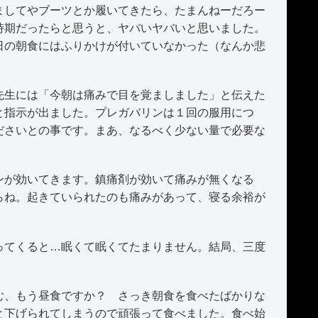
ましてやブーツとか履いてきたら、たまんねーだろー
時期だったらと思うと、ヤバいヤバいと思いました。
の朝食にはふりかけが付いていなかった（なんか悲
生には「今朝は痛みで目を覚ましました」と伝えた
と指示が出ました。プレガバリンは１回の服用につ
ださいとの事です。まあ、なるべく少ない量で必要な
が効いてきます。鎮痛剤が効いて痛みが無くなる
らね。起きていられたのも痛みがあって、寝る余裕が
てくると…眠くて眠くてたまりません。結局、三度
、もう昼食ですか？ さっき朝食を食べたばかりな
と下げられてしまうので頑張って食べました。食べ始