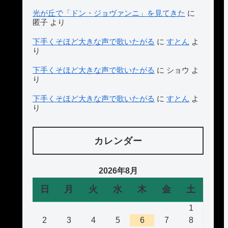
光が丘で「ドン・ジョヴァンニ」を見てきた
に
匿子
より
下手くそほど大きな声で歌いたがる
に
すとん
よ
り
下手くそほど大きな声で歌いたがる
に
ショウ
よ
り
下手くそほど大きな声で歌いたがる
に
すとん
よ
り
カレンダー
2026年8月
日
月
火
水
木
金
土
1
2
3
4
5
6
7
8