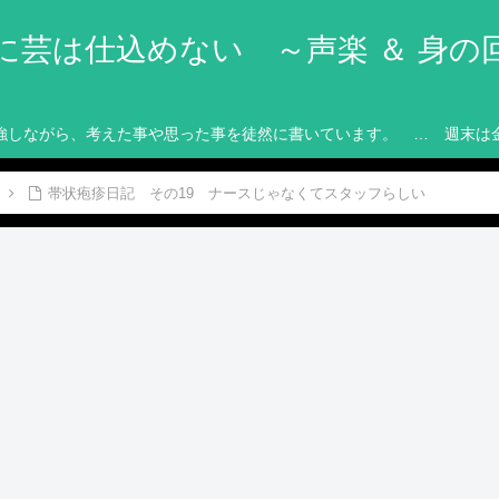
に芸は仕込めない ～声楽 ＆ 身の
強しながら、考えた事や思った事を徒然に書いています。 … 週末は
帯状疱疹日記 その19 ナースじゃなくてスタッフらしい