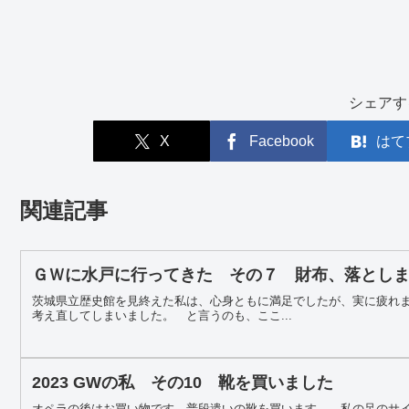
シェアす
X
Facebook
はて
関連記事
ＧＷに水戸に行ってきた その７ 財布、落とし
茨城県立歴史館を見終えた私は、心身ともに満足でしたが、実に疲れ
考え直してしまいました。 と言うのも、ここ...
2023 GWの私 その10 靴を買いました
オペラの後はお買い物です。普段遣いの靴を買います。 私の足のサイ