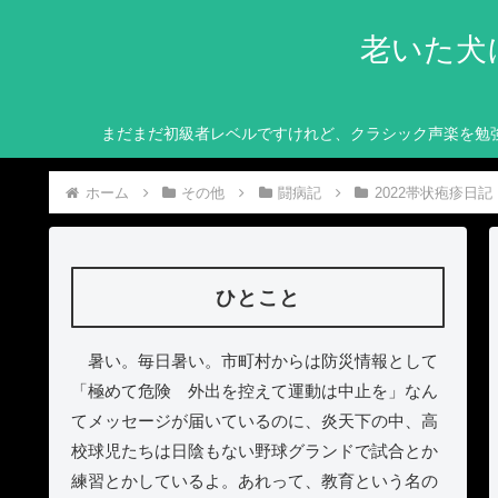
老いた犬
まだまだ初級者レベルですけれど、クラシック声楽を勉
ホーム
その他
闘病記
2022帯状疱疹日記
ひとこと
暑い。毎日暑い。市町村からは防災情報として
「極めて危険 外出を控えて運動は中止を」なん
てメッセージが届いているのに、炎天下の中、高
校球児たちは日陰もない野球グランドで試合とか
練習とかしているよ。あれって、教育という名の