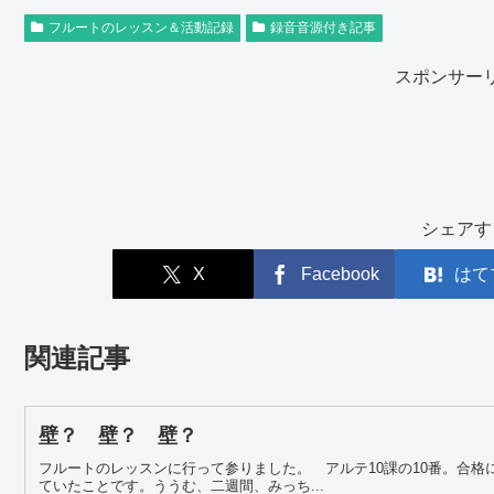
フルートのレッスン＆活動記録
録音音源付き記事
スポンサー
シェアす
X
Facebook
はて
関連記事
壁？ 壁？ 壁？
フルートのレッスンに行って参りました。 アルテ10課の10番。合
ていたことです。ううむ、二週間、みっち...