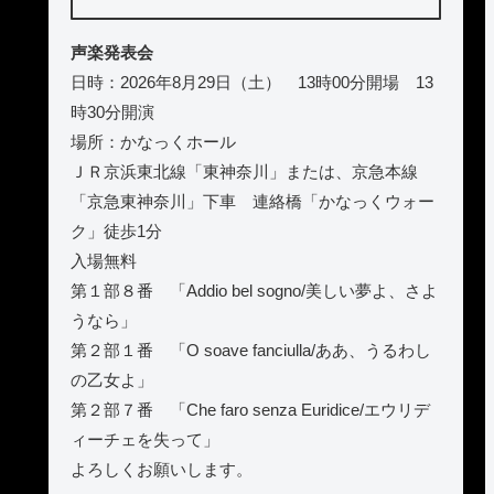
声楽発表会
日時：2026年8月29日（土） 13時00分開場 13
時30分開演
場所：かなっくホール
ＪＲ京浜東北線「東神奈川」または、京急本線
「京急東神奈川」下車 連絡橋「かなっくウォー
ク」徒歩1分
入場無料
第１部８番 「Addio bel sogno/美しい夢よ、さよ
うなら」
第２部１番 「O soave fanciulla/ああ、うるわし
の乙女よ」
第２部７番 「Che faro senza Euridice/エウリデ
ィーチェを失って」
よろしくお願いします。