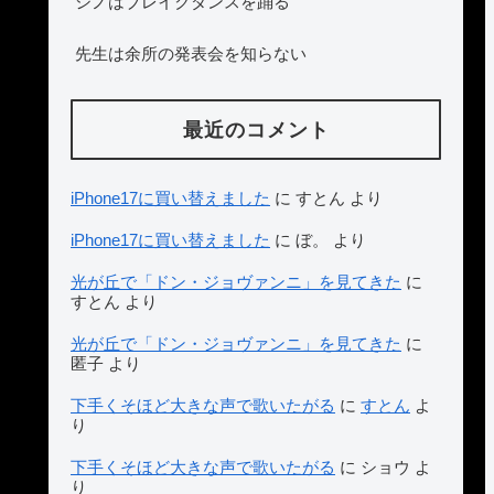
シノはブレイクダンスを踊る
先生は余所の発表会を知らない
最近のコメント
iPhone17に買い替えました
に
すとん
より
iPhone17に買い替えました
に
ぼ。
より
光が丘で「ドン・ジョヴァンニ」を見てきた
に
すとん
より
光が丘で「ドン・ジョヴァンニ」を見てきた
に
匿子
より
下手くそほど大きな声で歌いたがる
に
すとん
よ
り
下手くそほど大きな声で歌いたがる
に
ショウ
よ
り