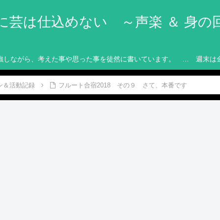
に芸は仕込めない ～声楽 ＆ 身の
強しながら、考えた事や思った事を徒然に書いています。 … 週末は
ン＆活動記録
フルート合宿2018 その９ さて、本番です