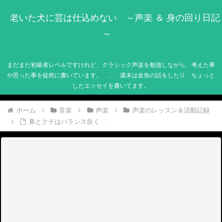
老いた犬に芸は仕込めない ～声楽 ＆ 身の回り日記
～
まだまだ初級者レベルですけれど、クラシック声楽を勉強しながら、考えた事
や思った事を徒然に書いています。 … 週末は金魚の話をしたり、ちょっと
したエッセイを書いてます。
ホーム
音楽
声楽
声楽のレッスン＆活動記録
鼻とクチはバランス良く…