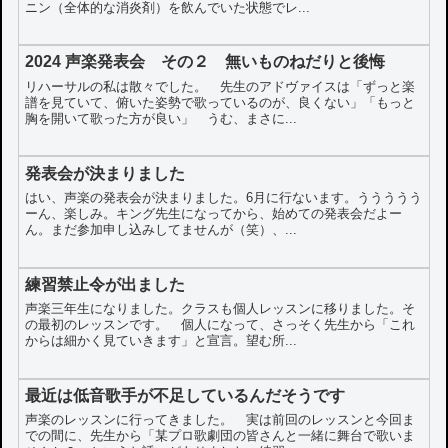
ニン（全体的な消炎剤）を飲んでいた状態でレ...
2024 声楽発表会 その２ 無いものねだりと後悔
リハーサルの私は散々でした。 先生のアドヴァイスは「ずっと楽
譜を見ていて、俯いた姿勢で歌っているのが、良くない」「もっと
胸を開いて歌った方が良い」 うむ、まさに...
発表会が決まりました
はい、声楽の発表会が決まりました。6月に行ないます。ううううう
ーん、楽しみ。キング先生になってから、始めての発表会だよー
ん。まだ参加申し込みしてませんが（笑）、...
練習禁止令が出ました
声楽三年生になりました。クラスも個人レッスンに移りました。そ
の最初のレッスンです。 個人になって、さっそく先生から「これ
からは細かく見ていきます」と宣言。望む所...
最近は低音歌手が不足しているんだそうです
声楽のレッスンに行ってきました。 実は前回のレッスンと今回ま
での間に、先生から「某プロ歌劇団の皆さんと一緒に舞台で歌いま