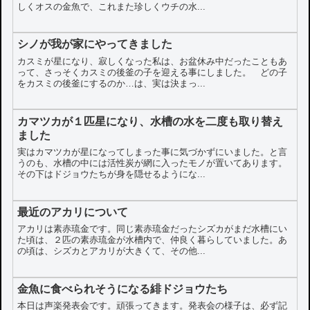
しくオスの金魚で、これまた珍しくウチの水...
シノが我が家にやってきました
カスミが星になり、寂しくなった私は、お盆休み中だったこともあ
って、さっそくカスミの後釜の子を迎える事にしました。 どの子
をカスミの後釜にするのか…は、実は決まっ...
カマツカが１匹星になり、水槽の水を二度も取り替え
ました
実はカマツカが星になってしまった事に気づかずにいました。と言
うのも、水槽の中には活性炭が網に入ったモノが置いてあります。
その下はドジョウたちが身を隠せるようにな...
最近のアカリについて
アカリは素赤琉金です。同じ素赤琉金だったシズカがまだ水槽にい
た頃は、２匹の素赤琉金が水槽内で、仲良く暮らしていました。あ
の頃は、シズカとアカリが大きくて、その他...
金魚に食べられそうになる緋ドジョウたち
本日は声楽発表会です。頑張ってきます。発表会の様子は、必ず記