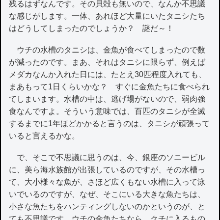
残るはずなんです。その貝殻も無いので、なんか不思議
な感じがします。一体、あれほど大量にいたタニシたち
はどうしてしまったのでしょうか？ 謎だ～！
ウチの水槽のタニシは、金魚が食べてしまったので数
が減ったのです。まあ、それはタニシに限らず、例えば
メダカなんか入れた日には、たとえ30匹程度入れても、
まあもって1日くらいかな？ すぐに金魚たちに食べられ
てしまいます。水槽の中は、逃げ場がないので、弱肉強
食なんですよ。そういう意味では、百匹のタニシが全滅
するまでに1年ほどかかると言うのは、タニシが頑張って
いると言えるかな。
で、そこで不思議に思うのは、今、銀座のソニービル
に、美ら海水族館が出張しているのですが、その水槽っ
て、大小様々な魚が、さほど広くもない水槽に入って泳
いでいるのですが、なぜ、そこにいる大きな魚たちは、
小さな魚たちをハンティングしないのかというのが、と
ても不思議です。ウチの金魚たちなら、クチに入るもの