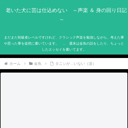
老いた犬に芸は仕込めない ～声楽 ＆ 身の回り日記
～
まだまだ初級者レベルですけれど、クラシック声楽を勉強しながら、考えた事
や思った事を徒然に書いています。 … 週末は金魚の話をしたり、ちょっと
したエッセイを書いてます。
ホーム
金魚
タニシが…いない（涙）