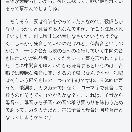
自体が素晴らしいから、後世に残って、歌い継がれてい
るって事なんでしょうね。
そうそう、妻は合唱をやっていた人なので、歌詞もか
なりしっかりと発音する人なんですが、そこも注意され
ていました。別に曖昧に発音しなさいというわけでな
く、しっかり発音していいのだけれど、係留音というの
かな？ 一つの音から次の音への移行していく中間の音
も味わいながら発音してくださいって事を言われてまし
た。この中間音を味わいながら発音するというのは、合
唱では曖昧な発音に聞こえるので禁忌なんですが、独唱
はそういう部分も味の一つってわけですね。具体的に言
うと、歌詞を、カタカナではなく、ローマ字で発音して
歌うのだそうです（分かるかな？）。これは、子音から
母音へ、母音から子音への音の移り変わりを味わうため
であって、カタカナだと、常に子音と母音は同時発声と
なってしまうからです。