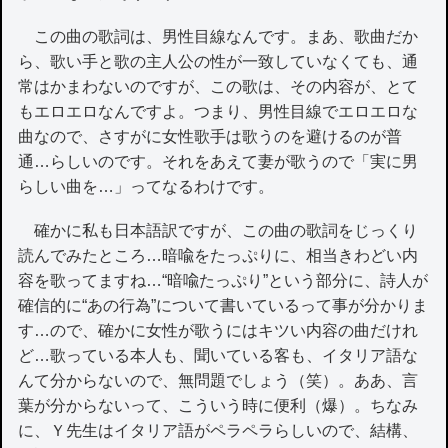
この曲の歌詞は、男性目線なんです。まあ、歌曲だか
ら、歌い手と歌の主人公の性が一致していなくても、通
常はかまわないのですが、この歌は、その内容が、とて
もエロエロなんですよ。つまり、男性目線でエロエロな
曲なので、さすがに女性歌手は歌うのを避けるのが普
通…らしいのです。それをあえて妻が歌うので「実に男
らしい曲を…」ってなるわけです。
確かに私も日本語訳ですが、この曲の歌詞をじっくり
読んでみたところ…暗喩をたっぷりに、相当きわどい内
容を歌ってますね…“暗喩たっぷり”という部分に、詩人が
確信的に“あの行為”について書いているって事が分かりま
す…ので、確かに女性が歌うにはキツい内容の曲だけれ
ど…歌っている本人も、聞いている客も、イタリア語な
んて分からないので、無問題でしょう（笑）。ああ、言
葉が分からないって、こういう時に便利（爆）。ちなみ
に、Ｙ先生はイタリア語がペラペラらしいので、結構、