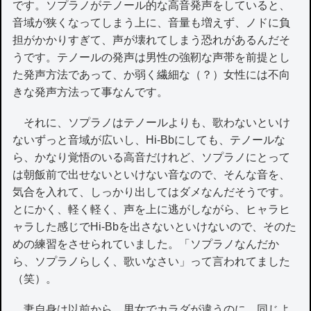
です。ソプラノがテノール的な高音発声をしていると、
音域が狭くなってしまう上に、音量も増えず、ノドに負
担がかかりすぎて、声が壊れてしまう恐れがあるんだそ
うです。テノールの発声は男性の強靭な声帯を前提とし
た発声方法であって、か弱く繊細な（？）女性には不向
きな発声方法って事なんです。
それに、ソプラノはテノールよりも、歌わないといけ
ないずっと音域が広いし、Hi-Bbにしても、テノールな
ら、かなり覚悟のいる高音だけれど、ソプラノにとって
は朝飯前で出せないといけない音なので、そんな音を、
気合を入れて、しっかり出してはダメなんだそうです。
とにかく、軽く軽く、声を上に逃がしながら、ヒャラヒ
ャラした感じでHi-Bbを出さないといけないので、そのた
めの練習をさせられていました。「ソプラノなんだか
ら、ソプラノらしく、歌いなさい」って言われてました
（笑）。
妻自身は以前から、男女でカラダが違うのに、同じよ