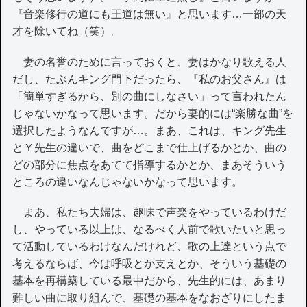
『音楽修行の道にも王道は無い』と思います…一部の天
才を除いてね（笑）。
妻の名誉のために言っておくと、妻はかなり歌える人
だし、たぶんキング門下だったら、『私のお父さん』は
「簡単すぎるから、別の曲にしなさい」って言われたん
じゃないかなって思います。だから妻的には“楽勝な曲”を
選択したようなんですが…。まあ、これは、キング先生
とＹ先生の違いで、曲をどこまで仕上げるかとか、曲の
どの部分に焦点をあてて指導するかとか、まあそういう
ところの違いなんじゃないかなって思います。
まあ、私たち夫婦は、趣味で声楽をやっているわけだ
し、やっている以上は、なるべく人前で歌いたいと思っ
て活動しているわけなんだけれど、歌の上達という点で
考えるならば、今は呼吸とか支えとか、そういう基礎の
基本を再構築している最中だから、先生的には、あまり
難しい曲に取り組んで、基礎の基本をなおざりにしたま