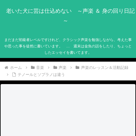
老いた犬に芸は仕込めない ～声楽 ＆ 身の回り日記
～
まだまだ初級者レベルですけれど、クラシック声楽を勉強しながら、考えた事
や思った事を徒然に書いています。 … 週末は金魚の話をしたり、ちょっと
したエッセイを書いてます。
ホーム
音楽
声楽
声楽のレッスン＆活動記録
テノールとソプラノは違う