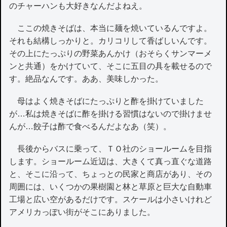
のチャーハンも大好きなんだよねえ。
ここの焼きそばは、本当に麺を焼いているんですよ。
それも結構しっかりと。カリコリして香ばしいんです。
その上にたっぷりの野菜あんかけ（おそらくサンマーメ
ンと共通）をかけていて、そこに五目の具を載せるので
す。絶品なんです。ああ、美味しかった。
母はよく焼きそばにたっぷりと酢を掛けていました
が…私は焼きそばに酢を掛ける習慣はないので掛けませ
んが…餃子は酢で食べるんだよなあ（笑）。
長後からバスに乗って、ＴＯ社のショールームを目指
します。ショールーム近辺は、大きくて真っ直ぐな道路
と、そこに沿って、ちょっとの民家と商店があり、その
周囲には、いくつかの果樹園と林と草原と巨大な自動車
工場と広い空があるだけです。スケールは小さいけれど
アメリカっぽい街がそこにありました。