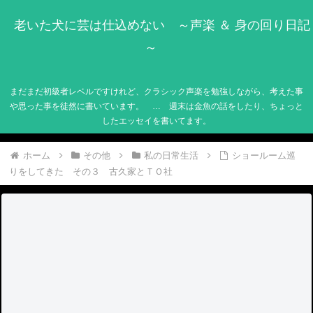
老いた犬に芸は仕込めない ～声楽 ＆ 身の回り日記
～
まだまだ初級者レベルですけれど、クラシック声楽を勉強しながら、考えた事
や思った事を徒然に書いています。 … 週末は金魚の話をしたり、ちょっと
したエッセイを書いてます。
ホーム
その他
私の日常生活
ショールーム巡
りをしてきた その３ 古久家とＴＯ社