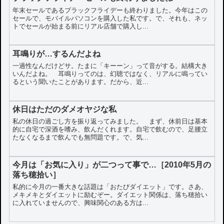
年末セールであるブラックフライデーも終わりました。今年はこの
セールで、モバイルパソコンを購入した私です。で、それも、ネッ
トでセールが始まる前にリアル店舗で購入し...
耳鳴りが…するんだよね
一過性なんだけどサ。たまに「キーーン」って音がする。結構大き
いんだよね。 耳鳴りってのは、幻聴ではなく、リアルに鳴ってい
るという聞いたことがあります。だから、近...
休日はただのダメオヤジな私
私の休日の過ごし方を振り返ってみました。 まず、休前日は基本
的に自宅で深酒を嗜み、飲んだくれます。自宅で飲むので、足腰立
たなくなるまで飲んでも無問題です。で、気...
今月は「お気に入り」が二つって事で…［2010年5月の
落ち穂拾い］
私的に今月の一番大きな話題は「おたびダイエット」です。さあ、
メキメキとダイエットに励むぞー。ダイエット関係は、落ち穂拾い
に入れていませんので、興味関心のある方は...