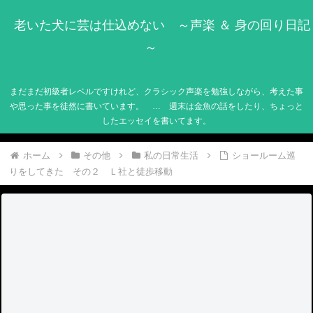
老いた犬に芸は仕込めない ～声楽 ＆ 身の回り日記
～
まだまだ初級者レベルですけれど、クラシック声楽を勉強しながら、考えた事
や思った事を徒然に書いています。 … 週末は金魚の話をしたり、ちょっと
したエッセイを書いてます。
ホーム
その他
私の日常生活
ショールーム巡
りをしてきた その２ Ｌ社と徒歩移動