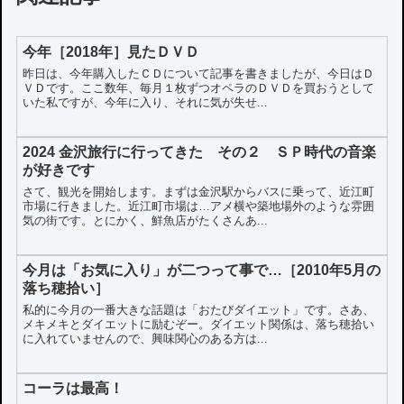
今年［2018年］見たＤＶＤ
昨日は、今年購入したＣＤについて記事を書きましたが、今日はＤ
ＶＤです。ここ数年、毎月１枚ずつオペラのＤＶＤを買おうとして
いた私ですが、今年に入り、それに気が失せ...
2024 金沢旅行に行ってきた その２ ＳＰ時代の音楽
が好きです
さて、観光を開始します。まずは金沢駅からバスに乗って、近江町
市場に行きました。近江町市場は…アメ横や築地場外のような雰囲
気の街です。とにかく、鮮魚店がたくさんあ...
今月は「お気に入り」が二つって事で…［2010年5月の
落ち穂拾い］
私的に今月の一番大きな話題は「おたびダイエット」です。さあ、
メキメキとダイエットに励むぞー。ダイエット関係は、落ち穂拾い
に入れていませんので、興味関心のある方は...
コーラは最高！