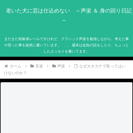
老いた犬に芸は仕込めない ～声楽 ＆ 身の回り日記
～
まだまだ初級者レベルですけれど、クラシック声楽を勉強しながら、考えた事
や思った事を徒然に書いています。 … 週末は金魚の話をしたり、ちょっと
したエッセイを書いてます。
ホーム
音楽
声楽
なぜカタカナで歌ってはい
けないのか？