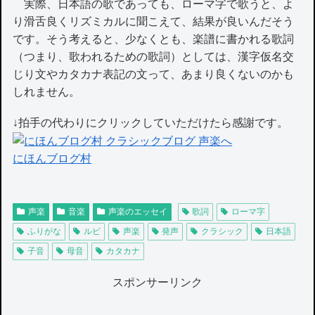
実際、日本語の歌であっても、ローマ字で歌うと、よ
り滑舌良くリズミカルに聞こえて、結果が良いんだそう
です。そう考えると、少なくとも、楽譜に書かれる歌詞
（つまり、歌われるための歌詞）としては、漢字仮名交
じり文やカタカナ表記の文って、あまり良くないのかも
しれません。
↓拍手の代わりにクリックしていただけたら感謝です。
にほんブログ村
声楽
音楽
声楽のエッセイ
歌詞
ローマ字
ふりがな
ルビ
声楽
発声
クラシック
日本語
子音
母音
カタカナ
スポンサーリンク