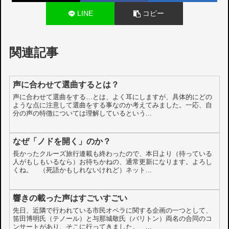
LINE
コピー
関連記事
声に合わせて選曲するとは？
声に合わせて選曲をする…とは、よく耳にしますが、具体的にどの
ような点に注意して選曲をする事なのか考えてみました。一応、自
分の声の特徴については理解しているという...
なぜ「ノドを開く」のか？
長かったクルーズ旅行連載も終わったので、本日より（待っている
人がもしもいるなら）お待ちかねの、通常更新になります。よろし
くね。 （死語かもしれないけれど）ネット...
響きの載った声はすごいすごい
先日、近隣で行われている市民オペラに関する企画の一つとして、
笛田博明氏（テノール）と与那城敬氏（バリトン）両名の合同のコ
ンサートがあり、そこに行ってきました。 ...