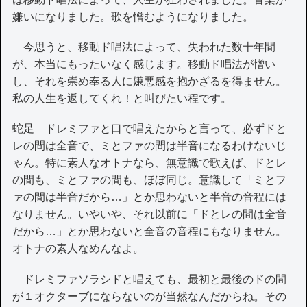
嫌いになりました。歌を憎むようになりました。
今思うと、移動ド唱法によって、失われた数十年間
が、本当にもったいなく感じます。移動ド唱法が憎い
し、それを崇め奉る人に嫌悪感を抱かざるを得ません。
私の人生を返してくれ！と叫びたい程です。
蛇足
ドレミファと口で唱えたからと言って、必ずドと
レの間は全音で、ミとファの間は半音になるわけないじ
ゃん。特に素人なオトナなら、無意識で歌えば、ドとレ
の間も、ミとファの間も、ほぼ同じ。意識して「ミとフ
ァの間は半音だから…」とか思わないと半音の音程には
なりません。いやいや、それ以前に「ドとレの間は全音
だから…」とか思わないと全音の音程にもなりません。
オトナの素人なめんなよ。
ドレミファソラシドと唱えても、最初と最後のドの間
が１オクターブにならないのが当然なんだからね。その