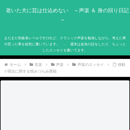
老いた犬に芸は仕込めない ～声楽 ＆ 身の回り日記
～
まだまだ初級者レベルですけれど、クラシック声楽を勉強しながら、考えた事
や思った事を徒然に書いています。 … 週末は金魚の話をしたり、ちょっと
したエッセイを書いてます。
ホーム
音楽
声楽
声楽のエッセイ
移動
ド唱法に関する恨みつらみ愚痴