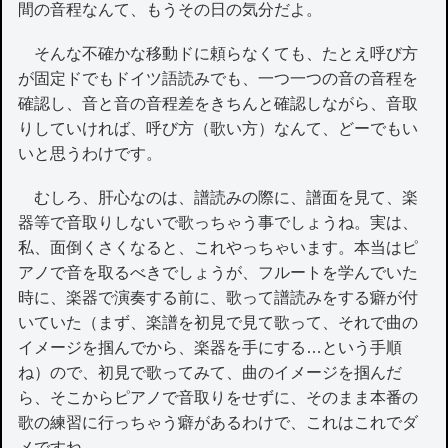
間の音程なんて、もうその日の気分だよ。
そんな不確かな移動ドに頼らなくても、たとえ呼び方
が固定ドでもドイツ語読みでも、一つ一つの音の音程を
確認し、音と音の音程差をきちんと確認しながら、音取
りしていければ、呼び方（歌い方）なんて、どーでもい
いと思うわけです。
むしろ、肝心なのは、譜読みの際に、譜面を見て、楽
器等で音取りしないで歌っちゃう事でしょうね。実は、
私、面倒くさくなると、これやっちゃいます。本当はピ
アノで音を取るべきでしょうが、フルートを学んでいた
時に、楽器で演奏する前に、歌って譜読みをする癖が付
いていた（まず、楽譜を初見で見て歌って、それで曲の
イメージを掴んでから、楽器を手にする…という手順
ね）ので、初見で歌ってみて、曲のイメージを掴んだ
ら、そこからピアノで音取りをせずに、そのまま本番の
歌の練習に行っちゃう癖があるわけで、これはこれでダ
メですね。