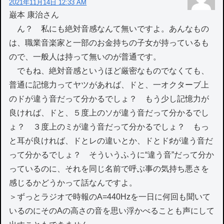
2021年11月14日 12:33 AM
巌本 康治さん
ん？ 私にも絶対音感なんて無いですよ。あんなもの
は、職業音楽家と一部のお金持ちの子女が持っているも
ので、一般人は持って無いのが普通です。
でもね、絶対音感というほど厳密なものでなくても、
普通に記憶力ってヤツがあれば、ドと、一オクターブ上
のドが違う音だって分かるでしょ？ もう少し記憶力が
良ければ、ドと、５度上のソが違う音だって分かるでし
ょ？ ３度上のミが違う音だって分かるでしょ？ もっ
と耳が良ければ、ドとレの違いとか、ドとド♯が違う音だ
って分かるでしょ？ そういうふうに“違う音”だって分か
っているのに、それを同じ名前で呼ぶ事の気持ち悪さを
感じるかどうかって話なんですよ。
＞ずっとラジオで時報のA=440Hzを一日に何回も聞いて
いるのにそのAの高さの音を思い浮かべることも声にして