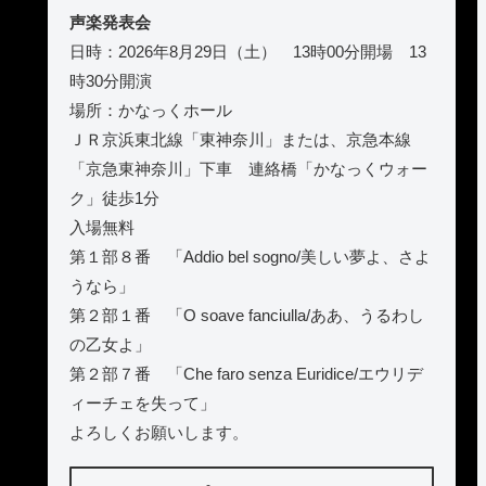
声楽発表会
日時：2026年8月29日（土） 13時00分開場 13
時30分開演
場所：かなっくホール
ＪＲ京浜東北線「東神奈川」または、京急本線
「京急東神奈川」下車 連絡橋「かなっくウォー
ク」徒歩1分
入場無料
第１部８番 「Addio bel sogno/美しい夢よ、さよ
うなら」
第２部１番 「O soave fanciulla/ああ、うるわし
の乙女よ」
第２部７番 「Che faro senza Euridice/エウリデ
ィーチェを失って」
よろしくお願いします。