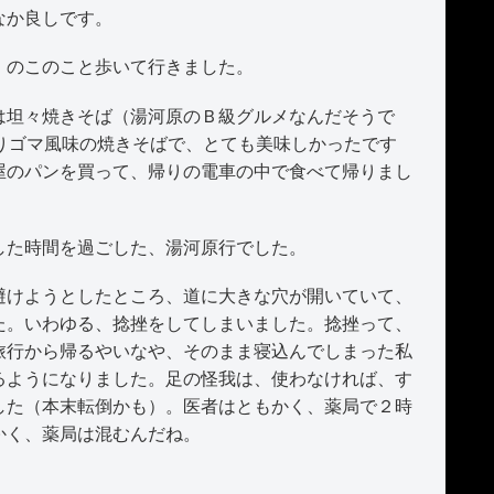
なか良しです。
、のこのこと歩いて行きました。
坦々焼きそば（湯河原のＢ級グルメなんだそうで
りゴマ風味の焼きそばで、とても美味しかったです
屋のパンを買って、帰りの電車の中で食べて帰りまし
た時間を過ごした、湯河原行でした。
けようとしたところ、道に大きな穴が開いていて、
た。いわゆる、捻挫をしてしまいました。捻挫って、
旅行から帰るやいなや、そのまま寝込んでしまった私
るようになりました。足の怪我は、使わなければ、す
した（本末転倒かも）。医者はともかく、薬局で２時
かく、薬局は混むんだね。