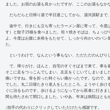
ました。お宿のお湯も良かったですが、ここのお湯もなか
だらだらと日帰り湯で半日過ごしてから、湯河原駅まで
途中で、行きにも立ち寄ったラーメン屋に寄って、今度は
す）と餃子15個を食べました。坦々焼きそばは、ちょっぴ
よ。今度はお腹に余裕をもたせて、しっかり向かいのパン
た。
というわけで、なんという事もない、ただただのんびりし
で、帰りがけ。ほんと、自宅のすぐそばまで来て、車を避
そこに足をつっこんでしまい、左足をくじいてしまいまし
痛いですね。骨を折った時ぐらい痛かったです。なので、
でした。丸二日寝たきり老人をしたところ、ようやく歩け
ぐに治るものです。歩けるようになってから医者に行きま
間も待たされて閉口しました。いやあ、年末は病院はとも
↓拍手の代わりにクリックしていただけたら感謝です。