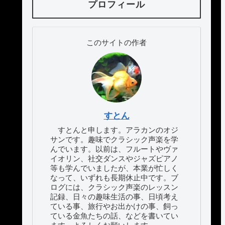
プロフィール
このサイトの作者
すとん
すとんと申します。アラカンのオジ
サンです。趣味でクラシック声楽を学
んでいます。以前は、フルートやヴァ
イオリン、社交ダンスやジャズピアノ
等も学んでいましたが、本業が忙しく
なって、いずれも長期休止中です。ブ
ログには、クラシック声楽のレッスン
記録、日々の趣味生活の事、日頃考え
ている事、旅行やお出かけの事、飼っ
ている金魚たちの話、などを書いてい