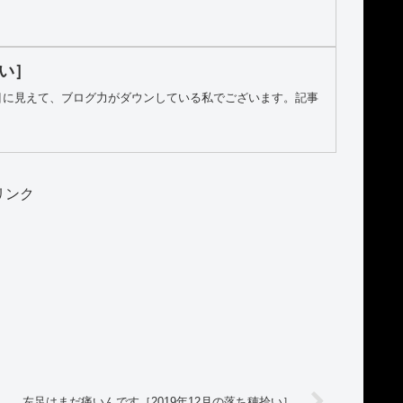
拾い］
目に見えて、ブログ力がダウンしている私でございます。記事
リンク
左足はまだ痛いんです［2019年12月の落ち穂拾い］