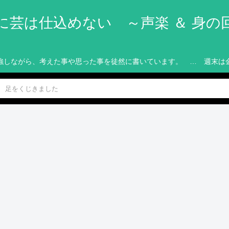
に芸は仕込めない ～声楽 ＆ 身の
強しながら、考えた事や思った事を徒然に書いています。 … 週末は
 足をくじきました