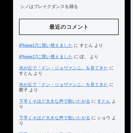
シノはブレイクダンスを踊る
最近のコメント
iPhone17に買い替えました
に
すとん
より
iPhone17に買い替えました
に
ぼ。
より
光が丘で「ドン・ジョヴァンニ」を見てきた
に
すとん
より
光が丘で「ドン・ジョヴァンニ」を見てきた
に
匿子
より
下手くそほど大きな声で歌いたがる
に
すとん
よ
り
下手くそほど大きな声で歌いたがる
に
ショウ
よ
り