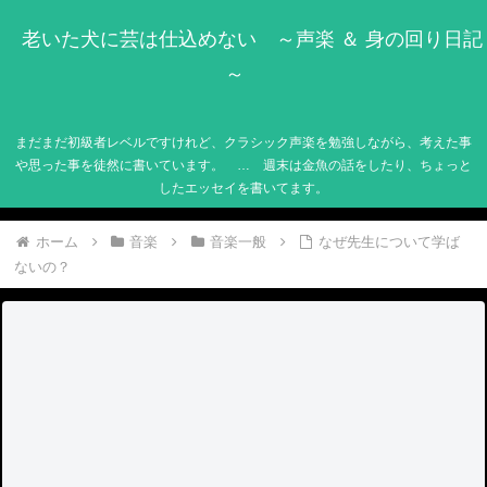
老いた犬に芸は仕込めない ～声楽 ＆ 身の回り日記
～
まだまだ初級者レベルですけれど、クラシック声楽を勉強しながら、考えた事
や思った事を徒然に書いています。 … 週末は金魚の話をしたり、ちょっと
したエッセイを書いてます。
ホーム
音楽
音楽一般
なぜ先生について学ば
ないの？