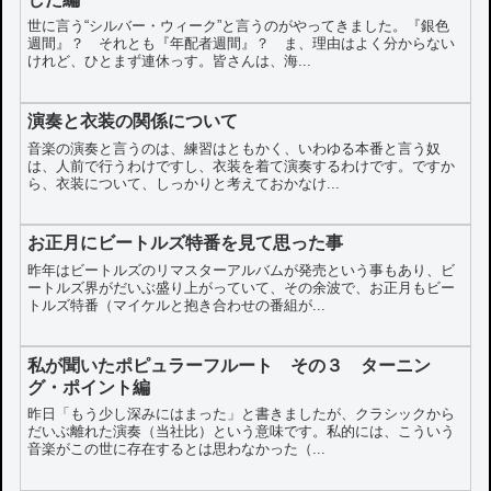
世に言う“シルバー・ウィーク”と言うのがやってきました。『銀色
週間』？ それとも『年配者週間』？ ま、理由はよく分からない
けれど、ひとまず連休っす。皆さんは、海...
演奏と衣装の関係について
音楽の演奏と言うのは、練習はともかく、いわゆる本番と言う奴
は、人前で行うわけですし、衣装を着て演奏するわけです。ですか
ら、衣装について、しっかりと考えておかなけ...
お正月にビートルズ特番を見て思った事
昨年はビートルズのリマスターアルバムが発売という事もあり、ビ
ートルズ界がだいぶ盛り上がっていて、その余波で、お正月もビー
トルズ特番（マイケルと抱き合わせの番組が...
私が聞いたポピュラーフルート その３ ターニン
グ・ポイント編
昨日「もう少し深みにはまった」と書きましたが、クラシックから
だいぶ離れた演奏（当社比）という意味です。私的には、こういう
音楽がこの世に存在するとは思わなかった（...