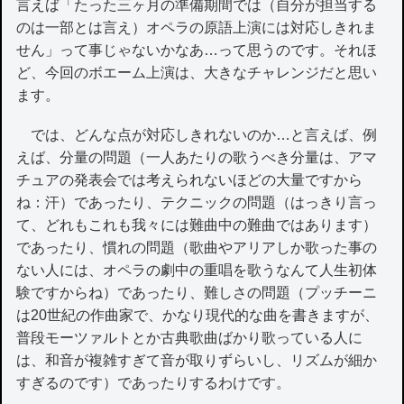
言えば「たった三ヶ月の準備期間では（自分が担当する
のは一部とは言え）オペラの原語上演には対応しきれま
せん」って事じゃないかなあ…って思うのです。それほ
ど、今回のボエーム上演は、大きなチャレンジだと思い
ます。
では、どんな点が対応しきれないのか…と言えば、例
えば、分量の問題（一人あたりの歌うべき分量は、アマ
チュアの発表会では考えられないほどの大量ですから
ね：汗）であったり、テクニックの問題（はっきり言っ
て、どれもこれも我々には難曲中の難曲ではあります）
であったり、慣れの問題（歌曲やアリアしか歌った事の
ない人には、オペラの劇中の重唱を歌うなんて人生初体
験ですからね）であったり、難しさの問題（プッチーニ
は20世紀の作曲家で、かなり現代的な曲を書きますが、
普段モーツァルトとか古典歌曲ばかり歌っている人に
は、和音が複雑すぎて音が取りずらいし、リズムが細か
すぎるのです）であったりするわけです。