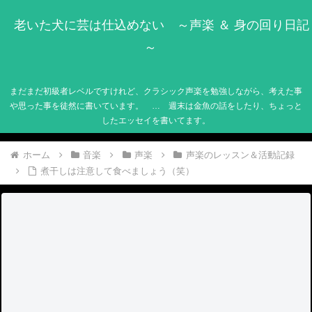
老いた犬に芸は仕込めない ～声楽 ＆ 身の回り日記
～
まだまだ初級者レベルですけれど、クラシック声楽を勉強しながら、考えた事
や思った事を徒然に書いています。 … 週末は金魚の話をしたり、ちょっと
したエッセイを書いてます。
ホーム
音楽
声楽
声楽のレッスン＆活動記録
煮干しは注意して食べましょう（笑）