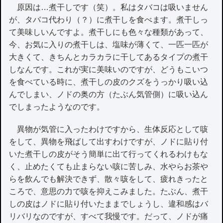
原因は…煮干しです（笑）。私はタバコは吸いません
が、タバコ代わり（？）に煮干しを食べます。煮干しっ
て美味しいんですよ。煮干しにも色々な種類があって、
今、お気に入りの煮干しは、塩味が薄くて、一匹一匹が
大きくて、きちんとカラカラに干してあるタイプの煮干
しなんです。これが実に美味いのですが、どうもこいつ
を食べている時に、煮干しの皮のクズをうっかり吸い込
んでしまい、ノドの奥の方（たぶん気管側）に吸い込ん
でしまったようなのです。
異物が気管に入ったわけですから、生体反応として咳
をして、異物を飛ばして出すわけですが、ノドに貼り付
いた煮干しの皮がそう簡単に出て行ってくれるわけもな
く、止めたくても止まらない咳に苦しみ、水やらお茶や
らを飲んでも解決できず、散々咳をして、疲れきったと
ころで、意思の力で咳を抑えこみました。たぶん、煮干
しの皮はノドに貼り付いたままでしょうし、違和感はバ
リバリなのですが、すべて我慢です。だって、ノドが痛