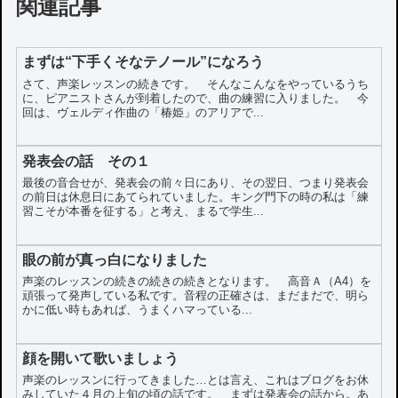
関連記事
まずは“下手くそなテノール”になろう
さて、声楽レッスンの続きです。 そんなこんなをやっているうち
に、ピアニストさんが到着したので、曲の練習に入りました。 今
回は、ヴェルディ作曲の「椿姫」のアリアで...
発表会の話 その１
最後の音合せが、発表会の前々日にあり、その翌日、つまり発表会
の前日は休息日にあてられていました。キング門下の時の私は「練
習こそが本番を征する」と考え、まるで学生...
眼の前が真っ白になりました
声楽のレッスンの続きの続きの続きとなります。 高音Ａ（A4）を
頑張って発声している私です。音程の正確さは、まだまだで、明ら
かに低い時もあれば、うまくハマっている...
顔を開いて歌いましょう
声楽のレッスンに行ってきました…とは言え、これはブログをお休
みしていた４月の上旬の頃の話です。 まずは発表会の話から。あ