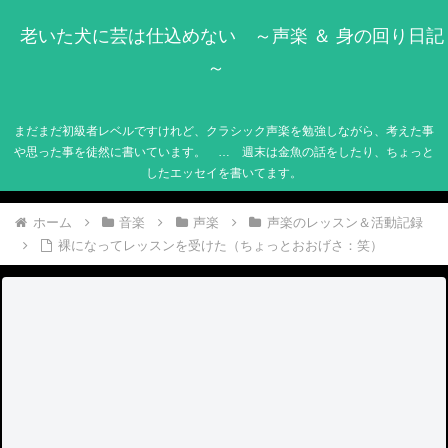
老いた犬に芸は仕込めない ～声楽 ＆ 身の回り日記
～
まだまだ初級者レベルですけれど、クラシック声楽を勉強しながら、考えた事
や思った事を徒然に書いています。 … 週末は金魚の話をしたり、ちょっと
したエッセイを書いてます。
ホーム
音楽
声楽
声楽のレッスン＆活動記録
裸になってレッスンを受けた（ちょっとおおげさ：笑）