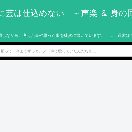
に芸は仕込めない ～声楽 ＆ 身の
強しながら、考えた事や思った事を徒然に書いています。 … 週末は
私って、今までずっと、ノド声で歌っていたんだなあ…