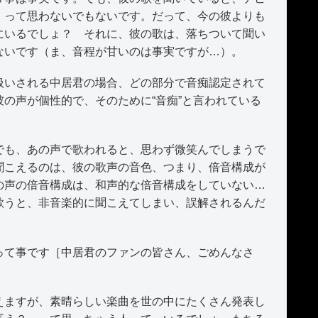
』って思わないでもないです。だって、今の彼よりも
にいるでしょ？ それに、彼の歌は、落ちついて聞い
ないです（ま、音程が甘いのは事実ですが…）。
いされる中居君の場合、どの部分で音痴認定されて
の声が個性的で、そのために“音痴”と言われている
も、あの声で歌われると、思わず微笑んでしまうで
聞こえるのは、彼の歌声の音色、つまり、倍音構成が
の声の倍音構成は、和声的な倍音構成をしていない…
歌うと、非音楽的に聞こえてしまい、誤解されるんだ
て事です［中居君のファンの皆さん、ごめんなさ
ますが、素晴らしい楽曲を世の中にたくさん発表し