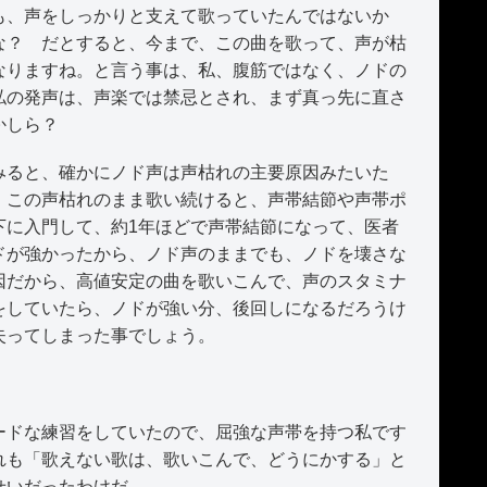
、声をしっかりと支えて歌っていたんではないか
な？ だとすると、今まで、この曲を歌って、声が枯
なりますね。と言う事は、私、腹筋ではなく、ノドの
私の発声は、声楽では禁忌とされ、まず真っ先に直さ
かしら？
ると、確かにノド声は声枯れの主要原因みたいた
、この声枯れのまま歌い続けると、声帯結節や声帯ポ
下に入門して、約1年ほどで声帯結節になって、医者
ドが強かったから、ノド声のままでも、ノドを壊さな
因だから、高値安定の曲を歌いこんで、声のスタミナ
をしていたら、ノドが強い分、後回しになるだろうけ
失ってしまった事でしょう。
ドな練習をしていたので、屈強な声帯を持つ私です
れも「歌えない歌は、歌いこんで、どうにかする」と
せいだったわけだ。