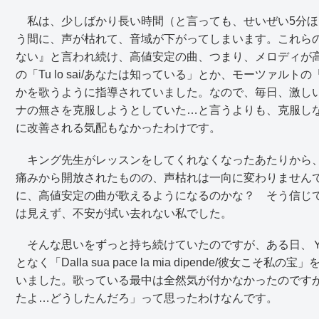
私は、少しばかり長い時間（と言っても、せいぜい5分ほ
う間に、声が枯れて、音域が下がってしまいます。これら
ない』と言われ続け、高値安定の曲、つまり、メロディが
の「Tu lo sai/あなたは知っている」とか、モーツァルトの「Dalla
かを歌うように指導されていました。なので、毎日、激し
ナの無さを克服しようとしていた…と言うよりも、克服し
に改善される気配もなかったわけです。
キング先生がレッスンをしてくれなくなったあたりから、
痛みから開放されたものの、声枯れは一向に変わりません
に、高値安定の曲が歌えるようになるのかな？ そう信じ
は見えず、不安が拭い去れない私でした。
そんな思いをずっと持ち続けていたのですが、ある日、Ｙ
となく「Dalla sua pace la mia dipende/彼
いました。歌っている最中は全然気が付かなかったのです
たよ…どうしたんだろ」って思ったわけなんです。