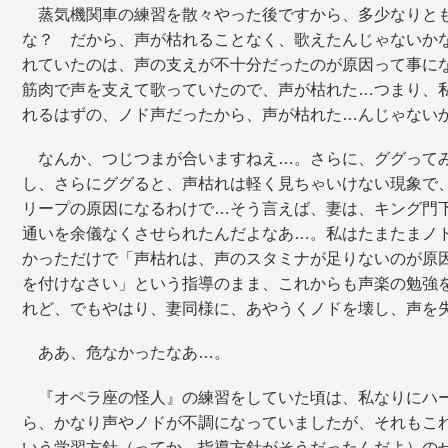
蒸気機関車の練習を散々やった後ですから、多少なりとも
な？ だから、声が枯れることなく、歌えたんじゃないか
れていたのは、声の支えが不十分だったのが原因って事に
筋肉で声を支えて歌っていたので、声が枯れた…つまり、
れるはずの、ノド声だったから、声が枯れた…んじゃない
なんか、つじつまが合いますねえ…。さらに、ググってみ
し、さらにググると、声枯れは軽く見ちゃいけない現象で
リープの原因になるわけで…そう言えば、妻は、キング門
通いを余儀なくさせられたんだよなあ…。私はたまたまノ
かっただけで「声枯れは、声のスタミナが足りないのが原
を付けなさい」という指導のまま、これからも声楽の勉強
れど、でもやはり、妻同様に、あやうくノドを壊し、声を
ああ、危なかったなあ…。
『オペラ座の怪人』の練習をしていた頃は、私なりにハー
ら、かなり声やノドが不調になっていましたが、それもこ
いう学習方針（ってか、指導方針がそうだったんだよ）の