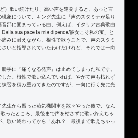
ど）歌い続けたり、高い声を連発すると、あっと言
の現象について、キング先生に『声のスタミナが足り
高音部に固まっている曲、例えば、イタリア古典歌曲
 sua pace la mia dipende/彼女こそ私の宝」と
い痛みに耐えながら、根性で歌うことで、声のスタミ
なさいと指導されていたわけだけれど、それでは一向
勝手に『痛くなる発声』は止めてしまった私です。
でした。根性で歌い込んでいれば、やがて声も枯れず
て練習を積み重ねてきたのですが、一向に行く先に光
先生から習った蒸気機関車を散々やった後で、なん
女こそ私の宝」を歌ったところ、最後まで声を枯さずに歌い終えちゃ
が、歌い終わってから「あれ？ 最後まで歌えちゃっ