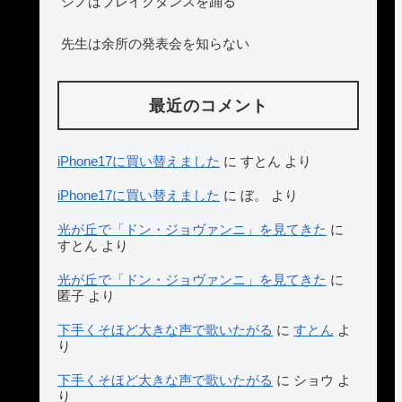
シノはブレイクダンスを踊る
先生は余所の発表会を知らない
最近のコメント
iPhone17に買い替えました
に
すとん
より
iPhone17に買い替えました
に
ぼ。
より
光が丘で「ドン・ジョヴァンニ」を見てきた
に
すとん
より
光が丘で「ドン・ジョヴァンニ」を見てきた
に
匿子
より
下手くそほど大きな声で歌いたがる
に
すとん
よ
り
下手くそほど大きな声で歌いたがる
に
ショウ
よ
り