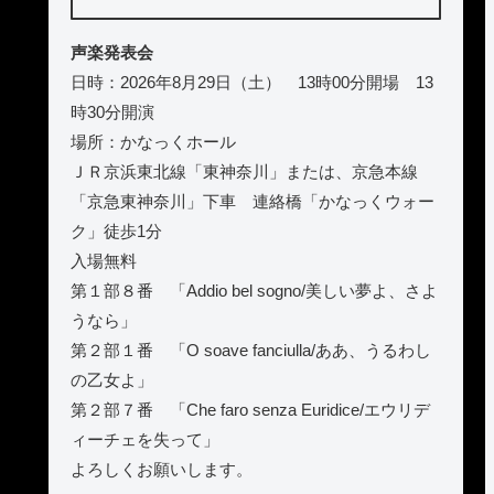
声楽発表会
日時：2026年8月29日（土） 13時00分開場 13
時30分開演
場所：かなっくホール
ＪＲ京浜東北線「東神奈川」または、京急本線
「京急東神奈川」下車 連絡橋「かなっくウォー
ク」徒歩1分
入場無料
第１部８番 「Addio bel sogno/美しい夢よ、さよ
うなら」
第２部１番 「O soave fanciulla/ああ、うるわし
の乙女よ」
第２部７番 「Che faro senza Euridice/エウリデ
ィーチェを失って」
よろしくお願いします。