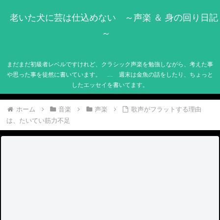
老いた犬に芸は仕込めない ～声楽 ＆ 身の回り日記
～
まだまだ初級者レベルですけれど、クラシック声楽を勉強しながら、考えた事
や思った事を徒然に書いています。 … 週末は金魚の話をしたり、ちょっと
したエッセイを書いてます。
ホーム
音楽
声楽
歌声がフラットする理由
は、たいてい筋力不足