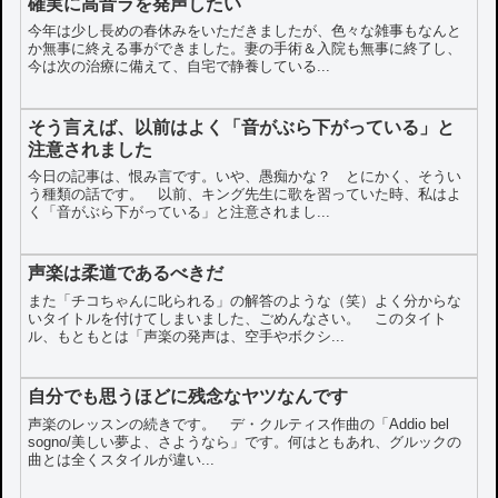
確実に高音ラを発声したい
今年は少し長めの春休みをいただきましたが、色々な雑事もなんと
か無事に終える事ができました。妻の手術＆入院も無事に終了し、
今は次の治療に備えて、自宅で静養している...
そう言えば、以前はよく「音がぶら下がっている」と
注意されました
今日の記事は、恨み言です。いや、愚痴かな？ とにかく、そうい
う種類の話です。 以前、キング先生に歌を習っていた時、私はよ
く「音がぶら下がっている」と注意されまし...
声楽は柔道であるべきだ
また「チコちゃんに叱られる」の解答のような（笑）よく分からな
いタイトルを付けてしまいました、ごめんなさい。 このタイト
ル、もともとは「声楽の発声は、空手やボクシ...
自分でも思うほどに残念なヤツなんです
声楽のレッスンの続きです。 デ・クルティス作曲の「Addio bel
sogno/美しい夢よ、さようなら」です。何はともあれ、グルックの
曲とは全くスタイルが違い...