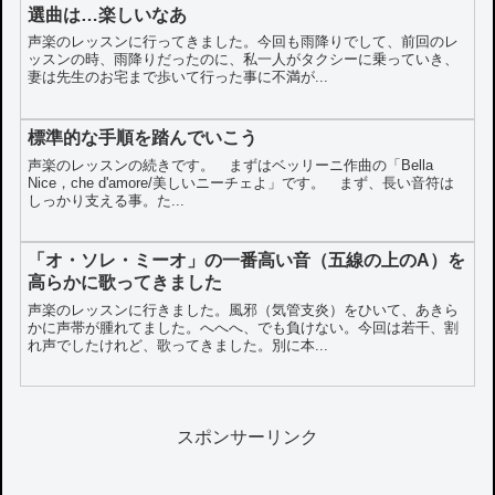
選曲は…楽しいなあ
声楽のレッスンに行ってきました。今回も雨降りでして、前回のレ
ッスンの時、雨降りだったのに、私一人がタクシーに乗っていき、
妻は先生のお宅まで歩いて行った事に不満が...
標準的な手順を踏んでいこう
声楽のレッスンの続きです。 まずはベッリーニ作曲の「Bella
Nice，che d'amore/美しいニーチェよ」です。 まず、長い音符は
しっかり支える事。た...
「オ・ソレ・ミーオ」の一番高い音（五線の上のA）を
高らかに歌ってきました
声楽のレッスンに行きました。風邪（気管支炎）をひいて、あきら
かに声帯が腫れてました。へへへ、でも負けない。今回は若干、割
れ声でしたけれど、歌ってきました。別に本...
スポンサーリンク