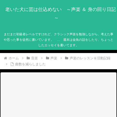
老いた犬に芸は仕込めない ～声楽 ＆ 身の回り日記
～
まだまだ初級者レベルですけれど、クラシック声楽を勉強しながら、考えた事
や思った事を徒然に書いています。 … 週末は金魚の話をしたり、ちょっと
したエッセイを書いてます。
ホーム
音楽
声楽
声楽のレッスン＆活動記録
曲数を減らしました