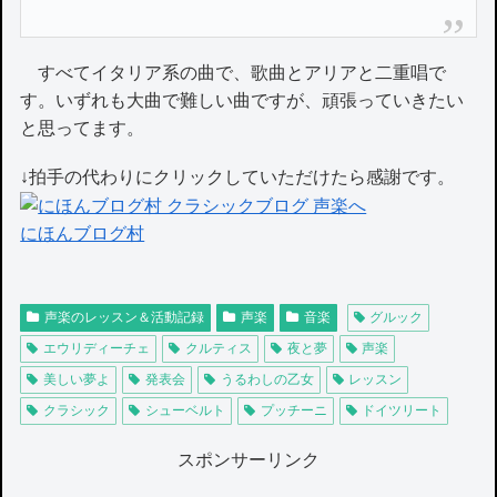
すべてイタリア系の曲で、歌曲とアリアと二重唱で
す。いずれも大曲で難しい曲ですが、頑張っていきたい
と思ってます。
↓拍手の代わりにクリックしていただけたら感謝です。
にほんブログ村
声楽のレッスン＆活動記録
声楽
音楽
グルック
エウリディーチェ
クルティス
夜と夢
声楽
美しい夢よ
発表会
うるわしの乙女
レッスン
クラシック
シューベルト
プッチーニ
ドイツリート
スポンサーリンク