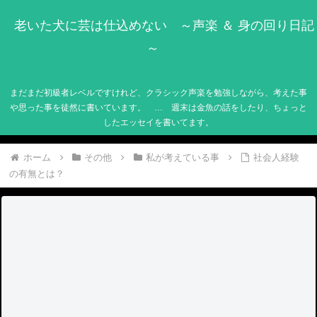
老いた犬に芸は仕込めない ～声楽 ＆ 身の回り日記
～
まだまだ初級者レベルですけれど、クラシック声楽を勉強しながら、考えた事
や思った事を徒然に書いています。 … 週末は金魚の話をしたり、ちょっと
したエッセイを書いてます。
ホーム
その他
私が考えている事
社会人経験
の有無とは？