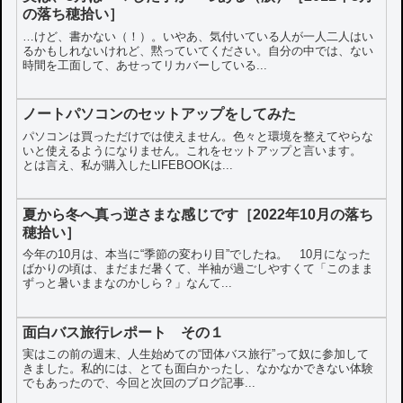
の落ち穂拾い］
…けど、書かない（！）。いやあ、気付いている人が一人二人はい
るかもしれないけれど、黙っていてください。自分の中では、ない
時間を工面して、あせってリカバーしている...
ノートパソコンのセットアップをしてみた
パソコンは買っただけでは使えません。色々と環境を整えてやらな
いと使えるようになりません。これをセットアップと言います。
とは言え、私が購入したLIFEBOOKは...
夏から冬へ真っ逆さまな感じです［2022年10月の落ち
穂拾い］
今年の10月は、本当に“季節の変わり目”でしたね。 10月になった
ばかりの頃は、まだまだ暑くて、半袖が過ごしやすくて「このまま
ずっと暑いままなのかしら？」なんて...
面白バス旅行レポート その１
実はこの前の週末、人生始めての“団体バス旅行”って奴に参加して
きました。私的には、とても面白かったし、なかなかできない体験
でもあったので、今回と次回のブログ記事...