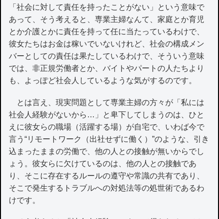
「社会に対して責任を持ったことがない」という意味で
あって、そう考えると、専業主婦なんて、家庭とか育児
とか介護とかに責任を持って任に当たっているわけで、
彼女たちはお金は稼いでいないけれど、社会の構成メン
バーとしての責任は果たしているわけで、そういう意味
では、非正規労働者とか、バイトやパートの人たちより
も、よっぽど社会人しているような気がするのです。
とは言え、現実問題として専業主婦の方々が「私には
社会人経験がないから…」と卑下してしまうのは、ひと
えに彼女らの職場（活躍する場）が自宅で、いわば今で
言う“リモートワーク（出社せずに働く）”のような、引き
込まったままの労働で、他の人との接触が無いからでし
ょう。彼女らに欠けているのは、他の人との接触であ
り、そこに存在するルールの遵守や常識の共有であり、
そこで発生するトラブルへの対処法等の処世術であるわ
けです。