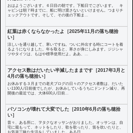
おはようございます。６日目の朝です。下船日でございます。 キ
ャビンは朝７時までに、船に明け渡さないといけません。つまりチ
ェックアウトです。そして、その後の下船ま...
紅葉は赤くならなかったよ［2025年11月の落ち穂拾
い］
涼しいを通り越して、寒いですね。ついに外出する時にコートを着
るようになりました。年を取ると、寒さが身にしみます。ジジシャ
ツやタイツは、もはや標準使用だよ。ああ、...
アクセス数はだいたい半減したままです［2017年3月と
4月の落ち穂拾い］
お休みする３月までの老犬ブログの日々のアクセス者数は、だいた
い1100人/日前後でしたが、お休みしているうちにドンドン減り、再
開後の最近では、大体600人/日前...
パソコンが壊れて大変でした［2010年6月の落ち穂拾
い］
昔々、ある所に、ヲタクなオッサンがおりました。オッサンは、自
宅に籠もって、ネットをしたり、歌を歌ったり、笛を吹いたりと、
お気楽三昧な生活をしていました。ある日、...