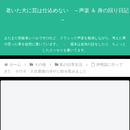
老いた犬に芸は仕込めない ～声楽 ＆ 身の回り日記
～
まだまだ初級者レベルですけれど、クラシック声楽を勉強しながら、考えた事
や思った事を徒然に書いています。 … 週末は金魚の話をしたり、ちょっと
したエッセイを書いてます。
ホーム
その他
私の日常生活
伊勢詣に行って
きた その９ 人生最後の冷やし飴を飲みました