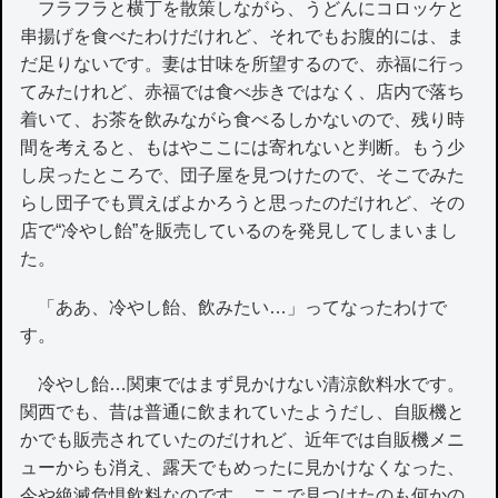
フラフラと横丁を散策しながら、うどんにコロッケと
串揚げを食べたわけだけれど、それでもお腹的には、ま
だ足りないです。妻は甘味を所望するので、赤福に行っ
てみたけれど、赤福では食べ歩きではなく、店内で落ち
着いて、お茶を飲みながら食べるしかないので、残り時
間を考えると、もはやここには寄れないと判断。もう少
し戻ったところで、団子屋を見つけたので、そこでみた
らし団子でも買えばよかろうと思ったのだけれど、その
店で“冷やし飴”を販売しているのを発見してしまいまし
た。
「ああ、冷やし飴、飲みたい…」ってなったわけで
す。
冷やし飴…関東ではまず見かけない清涼飲料水です。
関西でも、昔は普通に飲まれていたようだし、自販機と
かでも販売されていたのだけれど、近年では自販機メニ
ューからも消え、露天でもめったに見かけなくなった、
今や絶滅危惧飲料なのです。ここで見つけたのも何かの