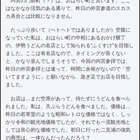
内宮の門前町（？）は、おはらい町と言います。ここ
はなかなか活気のある通りで、昨日の外宮参道のスカス
カ具合とは比較になりません。
たっぷり歩いて（ヘトヘトではありましたが）空腹に
なっていた私は、おはらい町の中程にあるおかげ横丁
の、伊勢うどんの名店として知られる“ふくすけ”を目指し
ました。ここは有名店なので、タイミングが良くない
と、かなり並んでしまうそうで、今回の内宮参拝では、
昨日の外宮参拝とは違って、時間に余裕がないので「空
いてますように」と願いながら、急ぎ足でお店を目指し
ました。
お店は…まだ空席があって、待たずにうどんを食べら
れました。私は、天ぷらうどんを食べました。価格は…
昨日の若草堂のような昭和レトロな価格ではなく、しっ
かり令和の観光地価格でしたが、それでも一流観光地と
しては良心的な価格でした。初日に行った二見浦の強気
の商売は、一体なんだったんだろう？