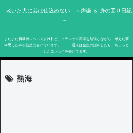
老いた犬に芸は仕込めない ～声楽 ＆ 身の回り日記
～
まだまだ初級者レベルですけれど、クラシック声楽を勉強しながら、考えた事
や思った事を徒然に書いています。 … 週末は金魚の話をしたり、ちょっと
したエッセイを書いてます。
熱海