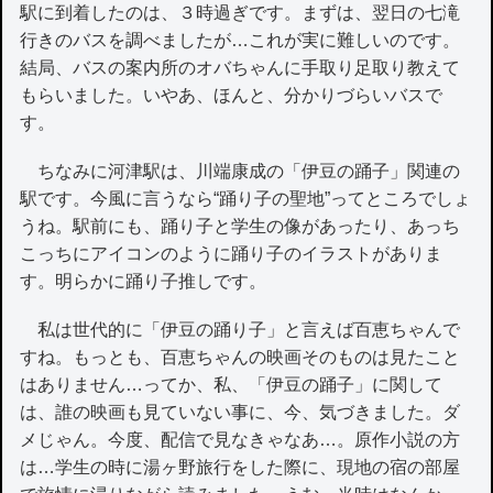
駅に到着したのは、３時過ぎです。まずは、翌日の七滝
行きのバスを調べましたが…これが実に難しいのです。
結局、バスの案内所のオバちゃんに手取り足取り教えて
もらいました。いやあ、ほんと、分かりづらいバスで
す。
ちなみに河津駅は、川端康成の「伊豆の踊子」関連の
駅です。今風に言うなら“踊り子の聖地”ってところでしょ
うね。駅前にも、踊り子と学生の像があったり、あっち
こっちにアイコンのように踊り子のイラストがありま
す。明らかに踊り子推しです。
私は世代的に「伊豆の踊り子」と言えば百恵ちゃんで
すね。もっとも、百恵ちゃんの映画そのものは見たこと
はありません…ってか、私、「伊豆の踊子」に関して
は、誰の映画も見ていない事に、今、気づきました。ダ
メじゃん。今度、配信で見なきゃなあ…。原作小説の方
は…学生の時に湯ヶ野旅行をした際に、現地の宿の部屋