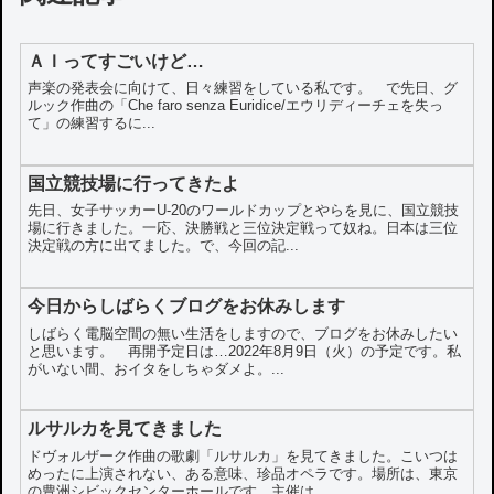
ＡＩってすごいけど…
声楽の発表会に向けて、日々練習をしている私です。 で先日、グ
ルック作曲の「Che faro senza Euridice/エウリディーチェを失っ
て」の練習するに...
国立競技場に行ってきたよ
先日、女子サッカーU-20のワールドカップとやらを見に、国立競技
場に行きました。一応、決勝戦と三位決定戦って奴ね。日本は三位
決定戦の方に出てました。で、今回の記...
今日からしばらくブログをお休みします
しばらく電脳空間の無い生活をしますので、ブログをお休みしたい
と思います。 再開予定日は…2022年8月9日（火）の予定です。私
がいない間、おイタをしちゃダメよ。...
ルサルカを見てきました
ドヴォルザーク作曲の歌劇「ルサルカ」を見てきました。こいつは
めったに上演されない、ある意味、珍品オペラです。場所は、東京
の豊洲シビックセンターホールです。主催は...