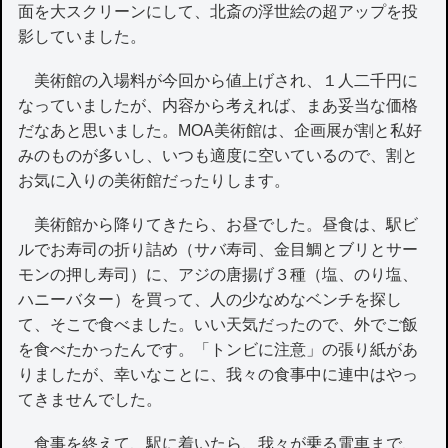
面を大スクリーンにして、北斎の浮世絵の超アップを投
影していました。
美術館の入場料が今回から値上げされ、１人二千円に
なっていましたが、内容から考えれば、まあ妥当な価格
だなあと思いました。MOA美術館は、企画展が割と私好
みのものが多いし、いつも適度に空いているので、割と
お気に入りの美術館だったりします。
美術館から降りてきたら、お昼でした。昼食は、駅ビ
ルでお寿司の折り詰め（サバ寿司、金目鯛とブリとサー
モンの押し寿司）に、アジの唐揚げ３種（塩、のり塩、
ハニーバター）を買って、人の少なめなベンチを探し
て、そこで食べました。いい天気だったので、外でご飯
を食べたかったんです。「トンビに注意」の張り紙があ
りましたが、幸いなことに、我々の食事中に連中はやっ
てきませんでした。
食事を終えて、駅に着いたら、我々が乗る電車まで、