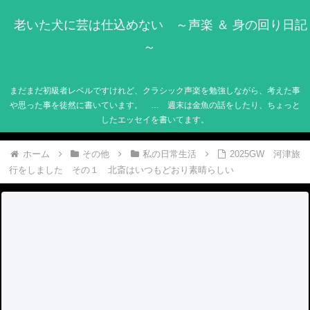
老いた犬に芸は仕込めない ～声楽 ＆ 身の回り日記
～
まだまだ初級者レベルですけれど、クラシック声楽を勉強しながら、考えた事
や思った事を徒然に書いています。 … 週末は金魚の話をしたり、ちょっと
したエッセイを書いてます。
ホーム
その他
私の日常生活
2025GW 河津旅
行をしました その１ 北斎はいつもどおり素晴らしい