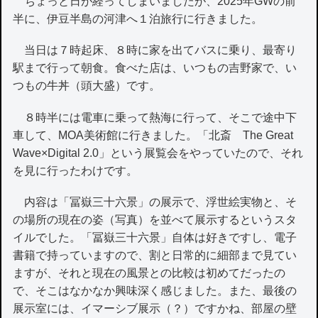
ちょっと日が経ってしまいましたが、2025年GWの前
半に、伊豆半島の河津へ１泊旅行に行きました。
当日は７時起床、８時に家を出てバスに乗り、最寄り
駅まで行って朝食。食べた店は、いつもの吉野家で、い
つもの牛丼（頭大盛）です。
８時半には電車に乗って熱海に行って、そこで途中下
車して、MOA美術館に行きました。「北斎 The Great
Wave×Digital 2.0」という展覧会をやっていたので、それ
を見に行ったわけです。
内容は「冨嶽三十六景」の展示で、浮世絵実物と、そ
の場所の現在の姿（写真）を並べて展示するというスタ
イルでした。「冨嶽三十六景」自体は好きですし、電子
書籍で持っていますので、割と日常的に細部まで見てい
ますが、それと現在の風景との比較は初めてだったの
で、そこはなかなか興味深く感じました。また、最後の
展示室には、イマーシブ展示（？）ですかね、部屋の壁